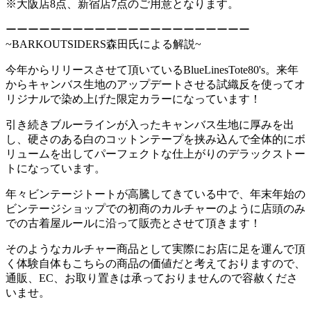
※大阪店8点、新宿店7点のご用意となります。
ーーーーーーーーーーーーーーーーーーーーーー
~BARKOUTSIDERS森田氏による解説~
今年からリリースさせて頂いているBlueLinesTote80's。来年
からキャンバス生地のアップデートさせる試織反を使ってオ
リジナルで染め上げた限定カラーになっています！
引き続きブルーラインが入ったキャンバス生地に厚みを出
し、硬さのある白のコットンテープを挟み込んで全体的にボ
リュームを出してパーフェクトな仕上がりのデラックストー
トになっています。
年々ビンテージトートが高騰してきている中で、年末年始の
ビンテージショップでの初商のカルチャーのように店頭のみ
での古着屋ルールに沿って販売とさせて頂きます！
そのようなカルチャー商品として実際にお店に足を運んで頂
く体験自体もこちらの商品の価値だと考えておりますので、
通販、EC、お取り置きは承っておりませんので容赦くださ
いませ。