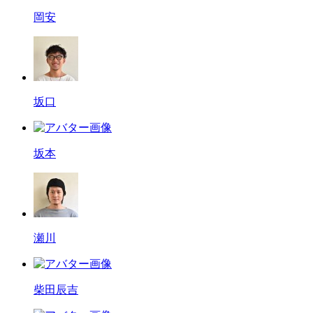
岡安
坂口
坂本
瀬川
柴田辰吉