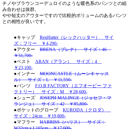
チノやブラウンコーデュロイのような暖色系のパンツとの組
み合わせは抜群。
やや短丈のアウターですので比較的ボリュームのあるパンツ
との相性が良いです。
●キャップ
ReqHatter（レックハッター） サイ
ズ：フリー ￥4,290-
●アウター
BRENA（ブレナ） サイズ：46
￥51,700-
●ベスト
ARAN（アラン） サイズ：4
￥23,100-
●インナー
MOONCASTLE（ムーンキャッス
ル） サイズ：L ￥11,550-
●パンツ
F.O.B FACTORY（エフオービー ファ
クトリー） サイズ：M ￥28,600-
●シューズ
JOSEPH MALINGE（ジョセフ・マ
ランジュ） サイズ：42 ￥85,800-
●ポケットのグローブ
KURODA（クロダ）
サイズ：24cm ￥19,800-
●マフラー
HARRISS（ハリス） サイズ：
W32cm x L165cm ￥17,600-