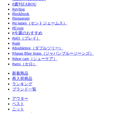
#週刊ZABOU
#styling
#lookbook
#instagram
#st.james（セントジェームス）
#Event
#今週のおすすめ
#p01（プレイ）
#sale
#doubletree（ダブルツリー）
#Japan Blue Jeans（ジャパンブルージーンズ）
#shoe care（シューケア）
#sero（セロ）
新着商品
再入荷商品
ランキング
ブランド一覧
アウター
ベスト
ニット