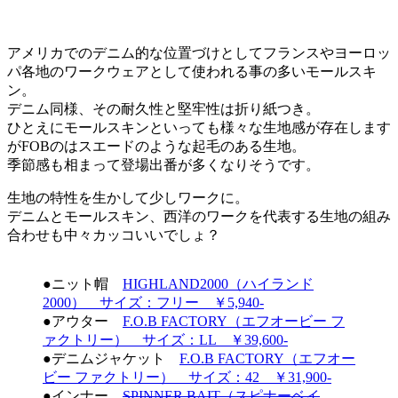
アメリカでのデニム的な位置づけとしてフランスやヨーロッ
パ各地のワークウェアとして使われる事の多いモールスキ
ン。
デニム同様、その耐久性と堅牢性は折り紙つき。
ひとえにモールスキンといっても様々な生地感が存在します
がFOBのはスエードのような起毛のある生地。
季節感も相まって登場出番が多くなりそうです。
生地の特性を生かして少しワークに。
デニムとモールスキン、西洋のワークを代表する生地の組み
合わせも中々カッコいいでしょ？
●ニット帽
HIGHLAND2000（ハイランド
2000） サイズ：フリー ￥5,940-
●アウター
F.O.B FACTORY（エフオービー フ
ァクトリー） サイズ：LL ￥39,600-
●デニムジャケット
F.O.B FACTORY（エフオー
ビー ファクトリー） サイズ：42 ￥31,900-
●インナー
SPINNER BAIT（スピナーベイ