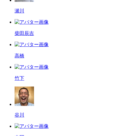
瀬川
柴田辰吉
高橋
竹下
谷川