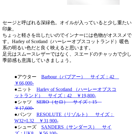
セージと呼ばれる深緑色。オイルが入っていると少し重たい
印象。
ちょっと軽さを出したいのでインナーには色物がオススメで
す。Harley of Scotland（ハーレーオブスコットランド）暖色
系の明るい色だと良く映えると思います。
足元はスムースレザーではなく、スエードのチャッカで少し
季節感も意識していきましょう。
●アウター
Barbour（バブアー） サイズ：42
￥66,000-
●ニット
Harley of Scotland （ハーレーオブスコ
ットランド） サイズ：42 ￥19,800-
●シャツ
SERO（セロ） サイズ：15
￥17,600-
●パンツ
RESOLUTE（リゾルト） サイズ：
W32×L32 ￥31,900-
●シューズ
SANDERS（サンダース） サイ
ズ：UK8 ￥56,100-