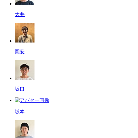
大井
岡安
坂口
坂本