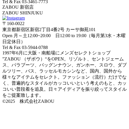
Tel & Fax 03-3461-7773
ZABOU 新宿店
ZABOU SHINJUKU
〒160-0022
東京都新宿区新宿2丁目4番2号 カーサ御苑101
Open 月～土12:00~20:00 日12:00 to 19:00（毎月第3水・木曜
日定休日）
Tel & Fax 03-5944-0788
1997年6月に大阪・南船場にメンズセレクトショップ
”ZABOU （ザボウ）“をOPEN。リゾルト、セントジェーム
ス、パラブーツ、バッグンナウン、ガンホー、スロウ、ダブ
ルツリー、バス、ラッセルモカシンなど、国内、国外から
様々なアイテムをセレクト。ファッション（流行）だけでな
く、普遍的なスタイルがカッコいいという考えのもと、カッ
コいい普段着を追及。日々アイディアを振り絞ってスタイル
をご提案致します。
©2025 株式会社ZABOU