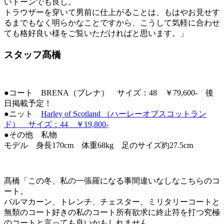
いトーンでも良し。
トラウザーを穿いて男前に仕上がることは、もはやお見せす
るまでもなく明らかなことですから、こうして気軽に合わせ
ても格好良い様をご覧いただければと思います。」
スタッフ髙橋
●コート BRENA（ブレナ） サイズ：48 ￥79,600- 後
日掲載予定！
●ニット
Harley of Scotland （ハーレーオブスコットラン
ド） サイズ：44 ￥19,800-
●その他 私物
モデル 身長170cm 体重68kg 足のサイズ約27.5cm
髙橋「この冬、私の一張羅になる事間違いなしなこちらのコ
ート。
バルマカーン、トレンチ、チェスター、ミリタリーコートと
無類のコート好きの私のコート所有欲求に終止符を打つ究極
のコートと言っても良いかもしれません。