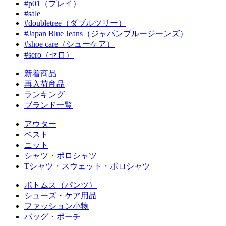
#p01（プレイ）
#sale
#doubletree（ダブルツリー）
#Japan Blue Jeans（ジャパンブルージーンズ）
#shoe care（シューケア）
#sero（セロ）
新着商品
再入荷商品
ランキング
ブランド一覧
アウター
ベスト
ニット
シャツ・ポロシャツ
Tシャツ・スウェット・ポロシャツ
ボトムス（パンツ）
シューズ・ケア用品
ファッション小物
バッグ・ポーチ