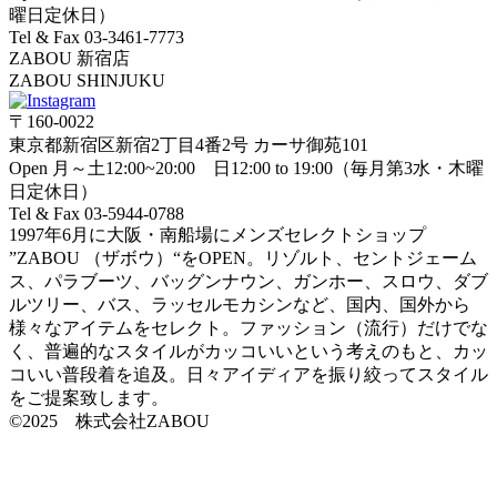
曜日定休日）
Tel & Fax 03-3461-7773
ZABOU 新宿店
ZABOU SHINJUKU
〒160-0022
東京都新宿区新宿2丁目4番2号 カーサ御苑101
Open 月～土12:00~20:00 日12:00 to 19:00（毎月第3水・木曜
日定休日）
Tel & Fax 03-5944-0788
1997年6月に大阪・南船場にメンズセレクトショップ
”ZABOU （ザボウ）“をOPEN。リゾルト、セントジェーム
ス、パラブーツ、バッグンナウン、ガンホー、スロウ、ダブ
ルツリー、バス、ラッセルモカシンなど、国内、国外から
様々なアイテムをセレクト。ファッション（流行）だけでな
く、普遍的なスタイルがカッコいいという考えのもと、カッ
コいい普段着を追及。日々アイディアを振り絞ってスタイル
をご提案致します。
©2025 株式会社ZABOU