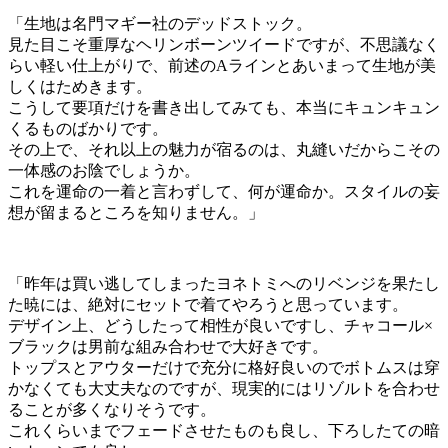
「生地は名門マギー社のデッドストック。
見た目こそ重厚なヘリンボーンツイードですが、不思議なく
らい軽い仕上がりで、前述のAラインとあいまって生地が美
しくはためきます。
こうして要項だけを書き出してみても、本当にキュンキュン
くるものばかりです。
その上で、それ以上の魅力が宿るのは、丸縫いだからこその
一体感のお陰でしょうか。
これを運命の一着と言わずして、何が運命か。スタイルの妄
想が留まるところを知りません。」
「昨年は買い逃してしまったヨネトミへのリベンジを果たし
た暁には、絶対にセットで着てやろうと思っています。
デザイン上、どうしたって相性が良いですし、チャコール×
ブラックは男前な組み合わせで大好きです。
トップスとアウターだけで充分に格好良いのでボトムスは穿
かなくても大丈夫なのですが、現実的にはリゾルトを合わせ
ることが多くなりそうです。
これくらいまでフェードさせたものも良し、下ろしたての暗