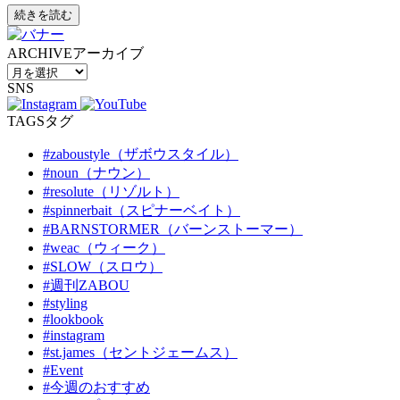
続きを読む
ARCHIVE
アーカイブ
SNS
TAGS
タグ
#zaboustyle（ザボウスタイル）
#noun（ナウン）
#resolute（リゾルト）
#spinnerbait（スピナーベイト）
#BARNSTORMER（バーンストーマー）
#weac（ウィーク）
#SLOW（スロウ）
#週刊ZABOU
#styling
#lookbook
#instagram
#st.james（セントジェームス）
#Event
#今週のおすすめ