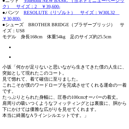
●ニット
Yonetomi NEW BASIC （ヨネトミニューベージッ
ク） サイズ：2 ￥39,600-
●パンツ
RESOLUTE（リゾルト） サイズ：W30L32
￥30,800-
●シューズ BROTHER BRIDGE（ブラザーブリッジ） サ
イズ：US8
モデル 身長168cm 体重54kg 足のサイズ約25.5cm
小坂「何かが足りないと思いながら生きてきた僕の人生に、
突如として現れたこのコート。
見て惚れて、着て確信に至りました。
これこそが僕のワードローブを完成させてくれる運命の一着
です。
たっぷりとられた身幅に、圧巻の100cmオーバーの着丈。
肩周りの吸いつくようなフィッティングとは裏腹に、胴から
下にかけては優雅な広がりを見せてくれます。
本当に綺麗なAラインシルエットです。」