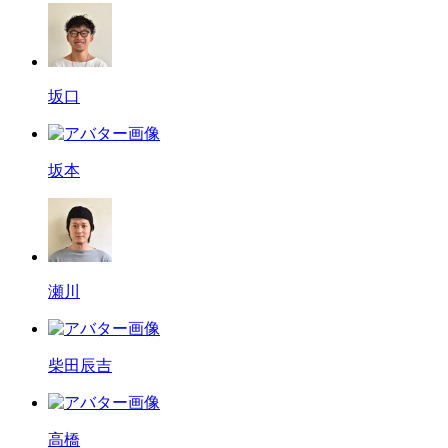
坂口
坂本
瀬川
柴田辰吉
高橋