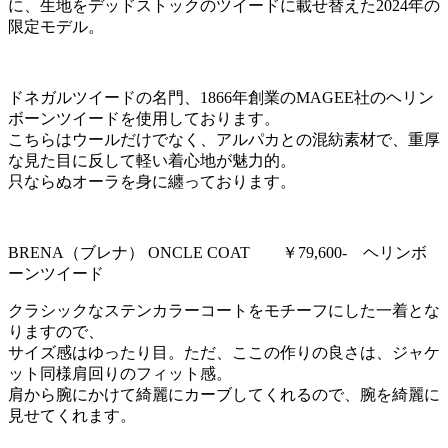
に、生地をデッドストックのツイードに載せ替えた2024年の
限定モデル。
ドネガルツイードの名門、1866年創業のMAGEE社のヘリン
ボーンツイードを使用しております。
こちらはウールだけでなく、アルパカとの混紡素材で、重厚
な見た目に反して軽い着心地が魅力的。
只ならぬオーラを身に纏っております。
BRENA（ブレナ） ONCLE COAT ￥79,600- ヘリンボ
ーンツイード
クラシックなステンカラーコートをモチーフにした一着とな
りますので、
サイズ感はゆったり目。ただ、ここの作りの良さは、ジャケ
ット同様肩回りのフィット感。
肩から腕にかけて綺麗にカーブしてくれるので、腕を綺麗に
見せてくれます。