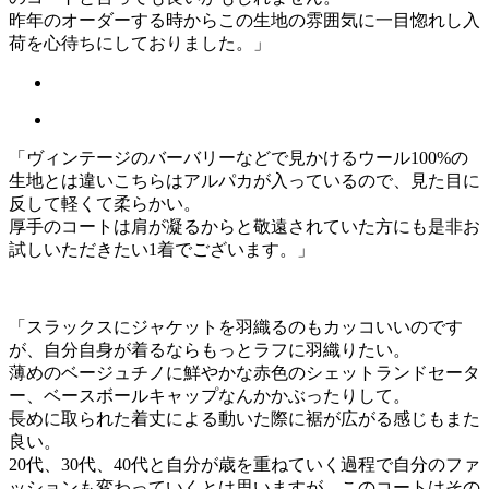
昨年のオーダーする時からこの生地の雰囲気に一目惚れし入
荷を心待ちにしておりました。」
「ヴィンテージのバーバリーなどで見かけるウール100%の
生地とは違いこちらはアルパカが入っているので、見た目に
反して軽くて柔らかい。
厚手のコートは肩が凝るからと敬遠されていた方にも是非お
試しいただきたい1着でございます。」
「スラックスにジャケットを羽織るのもカッコいいのです
が、自分自身が着るならもっとラフに羽織りたい。
薄めのベージュチノに鮮やかな赤色のシェットランドセータ
ー、ベースボールキャップなんかかぶったりして。
長めに取られた着丈による動いた際に裾が広がる感じもまた
良い。
20代、30代、40代と自分が歳を重ねていく過程で自分のファ
ッションも変わっていくとは思いますが、このコートはその