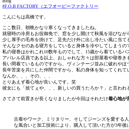
Blog
#F.O.B FACTORY（エフオービーファクトリー
こんにちは高橋です。
ここ数日、朝晩かなり寒くなってきましたね。
就寝時の冷房もお役御免で、窓を少し開けて秋風を浴びなが
少し厚手の毛布を掛けて、足先だけ外に出し冷たい風に当て
そんなクセのある寝方をしていると身体を冷やしてしまうの
私の寝巻はかれこれ10数年ものでして、15歳から着ているバ
アパレル店員である以上、おしゃれな方々は部屋着や寝巻き
長い間着ているものですから、ヴィンテージ並みに破れやほ
長年苦楽を共にした仲間ですから、私の身体を知ってくれて
なんか、、、その、、、
とりあえず着心地が良いんです。笑
彼女にも「捨てぇや、、、新しいの買うたろか？」と言われ
さてさて前置きが長くなりましたが今回はそれだけ
着心地が
古着やワーク、ミリタリー、そしてジーンズを愛する人
な風合いと加工技術により、購入して頂いた方が3年後に