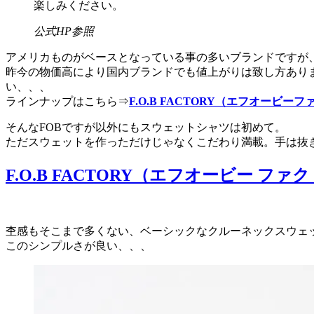
楽しみください。
公式HP参照
アメリカものがベースとなっている事の多いブランドですが
昨今の物価高により国内ブランドでも値上がりは致し方あり
い、、、
ラインナップはこちら⇒
F.O.B FACTORY（エフオービー
そんなFOBですが以外にもスウェットシャツは初めて。
ただスウェットを作っただけじゃなくこだわり満載。手は抜
F.O.B FACTORY（エフオービー ファクト
杢感もそこまで多くない、ベーシックなクルーネックスウェ
このシンプルさが良い、、、