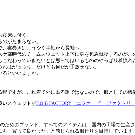
ら寝床に付く。
るのがたまらない。
で、寝巻きはようやく半袖から長袖へ。
スケ部時代のチームスウェット上下に身を包み就寝するのがこの
もこだわっていきたいとは思ってはいるもののやっぱり着慣れ
つれはがっつり。だけども何だか手放せない。
いるといいますか。
る程ですが、これ着て外に出る訳ではないので、服としての機
良い
スウェットが
F.O.B FACTORY（エフオービー ファクトリ
のためのブランド。すべてのアイテムは、国内の工場で生産さ
も「買って良かった」と感じられる服作りを目指しています。是非