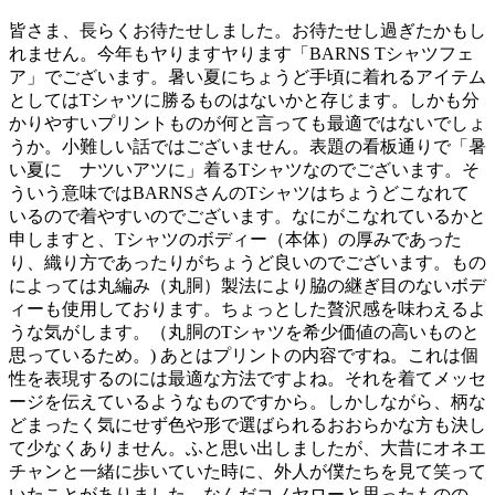
皆さま、長らくお待たせしました。お待たせし過ぎたかもし
れません。今年もヤりますヤります「BARNS Tシャツフェ
ア」でございます。暑い夏にちょうど手頃に着れるアイテム
としてはTシャツに勝るものはないかと存じます。しかも分
かりやすいプリントものが何と言っても最適ではないでしょ
うか。小難しい話ではございません。表題の看板通りで「暑
い夏に ナツいアツに」着るTシャツなのでございます。そ
ういう意味ではBARNSさんのTシャツはちょうどこなれて
いるので着やすいのでございます。なにがこなれているかと
申しますと、Tシャツのボディー（本体）の厚みであった
り、織り方であったりがちょうど良いのでございます。もの
によっては丸編み（丸胴）製法により脇の継ぎ目のないボデ
ィーも使用しております。ちょっとした贅沢感を味わえるよ
うな気がします。（丸胴のTシャツを希少価値の高いものと
思っているため。) あとはプリントの内容ですね。これは個
性を表現するのには最適な方法ですよね。それを着てメッセ
ージを伝えているようなものですから。しかしながら、柄な
どまったく気にせず色や形で選ばられるおおらかな方も決し
て少なくありません。ふと思い出しましたが、大昔にオネエ
チャンと一緒に歩いていた時に、外人が僕たちを見て笑って
いたことがありました。なんだコノヤローと思ったものの、