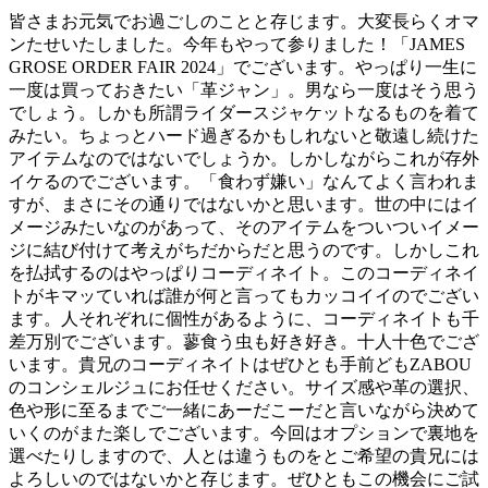
皆さまお元気でお過ごしのことと存じます。大変長らくオマ
ンたせいたしました。今年もやって参りました！「JAMES
GROSE ORDER FAIR 2024」でございます。やっぱり一生に
一度は買っておきたい「革ジャン」。男なら一度はそう思う
でしょう。しかも所謂ライダースジャケットなるものを着て
みたい。ちょっとハード過ぎるかもしれないと敬遠し続けた
アイテムなのではないでしょうか。しかしながらこれが存外
イケるのでございます。「食わず嫌い」なんてよく言われま
すが、まさにその通りではないかと思います。世の中にはイ
メージみたいなのがあって、そのアイテムをついついイメー
ジに結び付けて考えがちだからだと思うのです。しかしこれ
を払拭するのはやっぱりコーディネイト。このコーディネイ
トがキマッていれば誰が何と言ってもカッコイイのでござい
ます。人それぞれに個性があるように、コーディネイトも千
差万別でございます。蓼食う虫も好き好き。十人十色でござ
います。貴兄のコーディネイトはぜひとも手前どもZABOU
のコンシェルジュにお任せください。サイズ感や革の選択、
色や形に至るまでご一緒にあーだこーだと言いながら決めて
いくのがまた楽しでございます。今回はオプションで裏地を
選べたりしますので、人とは違うものをとご希望の貴兄には
よろしいのではないかと存じます。ぜひともこの機会にご試