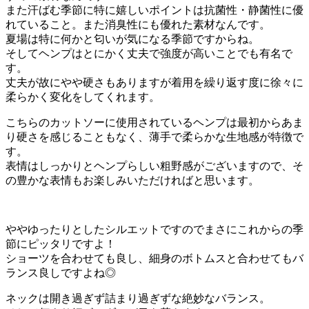
また汗ばむ季節に特に嬉しいポイントは抗菌性・静菌性に優
れていること。また消臭性にも優れた素材なんです。
夏場は特に何かと匂いが気になる季節ですからね。
そしてヘンプはとにかく丈夫で強度が高いことでも有名で
す。
丈夫が故にやや硬さもありますが着用を繰り返す度に徐々に
柔らかく変化をしてくれます。
こちらのカットソーに使用されているヘンプは最初からあま
り硬さを感じることもなく、薄手で柔らかな生地感が特徴で
す。
表情はしっかりとヘンプらしい粗野感がございますので、そ
の豊かな表情もお楽しみいただければと思います。
ややゆったりとしたシルエットですのでまさにこれからの季
節にピッタリですよ！
ショーツを合わせても良し、細身のボトムスと合わせてもバ
ランス良しですよね◎
ネックは開き過ぎず詰まり過ぎずな絶妙なバランス。