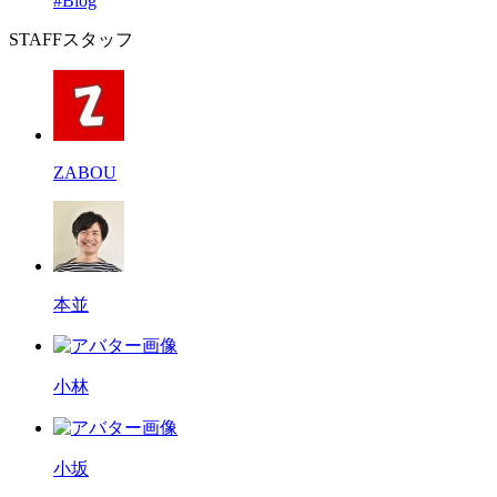
#Blog
STAFF
スタッフ
ZABOU
本並
小林
小坂