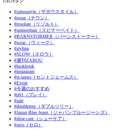
TAGS
タグ
#zaboustyle（ザボウスタイル）
#noun（ナウン）
#resolute（リゾルト）
#spinnerbait（スピナーベイト）
#BARNSTORMER（バーンストーマー）
#weac（ウィーク）
#styling
#SLOW（スロウ）
#週刊ZABOU
#lookbook
#instagram
#st.james（セントジェームス）
#Event
#今週のおすすめ
#p01（プレイ）
#sale
#doubletree（ダブルツリー）
#Japan Blue Jeans（ジャパンブルージーンズ）
#shoe care（シューケア）
#sero（セロ）