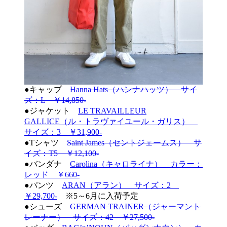
●キャップ
Hanna Hats（ハンナハッツ） サイ
ズ：L ￥14,850-
●ジャケット
LE TRAVAILLEUR
GALLICE（ル・トラヴァイユール・ガリス）
サイズ：3 ￥31,900-
●Tシャツ
Saint James（セントジェームス） サ
イズ：T5 ￥12,100-
●バンダナ
Carolina（キャロライナ） カラー：
レッド ￥660-
●パンツ
ARAN（アラン） サイズ：2
￥29,700-
※5～6月に入荷予定
●シューズ
GERMAN TRAINER（ジャーマント
レーナー） サイズ：42 ￥27,500-