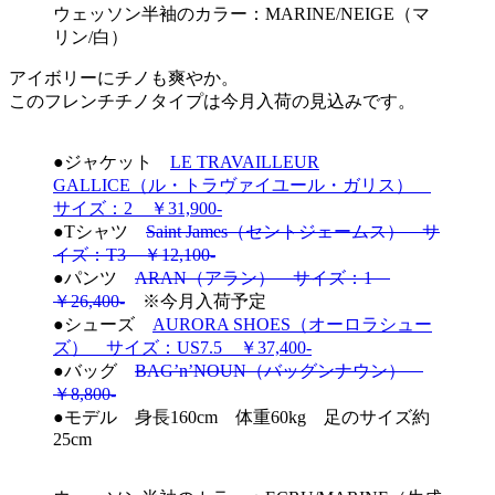
ウェッソン半袖のカラー：MARINE/NEIGE（マ
リン/白）
アイボリーにチノも爽やか。
このフレンチチノタイプは今月入荷の見込みです。
●ジャケット
LE TRAVAILLEUR
GALLICE（ル・トラヴァイユール・ガリス）
サイズ：2 ￥31,900-
●Tシャツ
Saint James（セントジェームス） サ
イズ：T3 ￥12,100-
●パンツ
ARAN（アラン） サイズ：1
￥26,400-
※今月入荷予定
●シューズ
AURORA SHOES（オーロラシュー
ズ） サイズ：US7.5 ￥37,400-
●バッグ
BAG’n’NOUN（バッグンナウン）
￥8,800-
●モデル 身長160cm 体重60kg 足のサイズ約
25cm