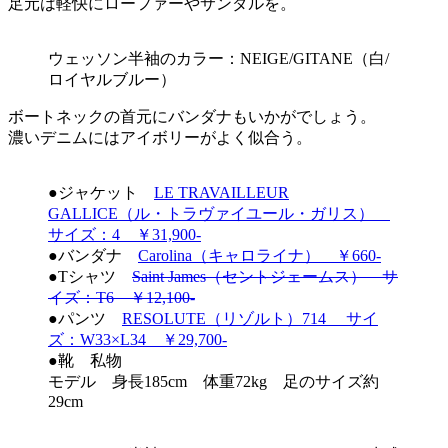
足元は軽快にローファーやサンダルを。
ウェッソン半袖のカラー：NEIGE/GITANE（白/
ロイヤルブルー）
ボートネックの首元にバンダナもいかがでしょう。
濃いデニムにはアイボリーがよく似合う。
●ジャケット
LE TRAVAILLEUR
GALLICE（ル・トラヴァイユール・ガリス）
サイズ：4 ￥31,900-
●バンダナ
Carolina（キャロライナ） ￥660-
●Tシャツ
Saint James（セントジェームス） サ
イズ：T6 ￥12,100-
●パンツ
RESOLUTE（リゾルト）714 サイ
ズ：W33×L34 ￥29,700-
●靴 私物
モデル 身長185cm 体重72kg 足のサイズ約
29cm