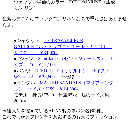
ウェッソン半袖のカラー：ECRU/MARINE（生成
り/マリン）
色落ちデニムはブラックで。リネンなので重たさはありませ
んよ。
●ジャケット
LE TRAVAILLEUR
GALLICE（ル・トラヴァイユール・ガリス）
サイズ：2 ￥31,900-
●Tシャツ
Saint James（セントジェームス） サ
イズ：T5 ￥12,100-
●パンツ
RESOLUTE（リゾルト） サイズ：
W32×L32 ￥28,600-
※私物
●サンダル
MALIBU SANDALS（マリブサンダ
ル） サイズ：US9 ￥14,300-
モデル 身長175cm 体重65kg 足のサイズ約
26.5cm
今後入荷を控えているARAN製の軍パン名作2種。
これでもかとフレンチを意識するのも実にファッション。