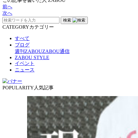
この記事を書いた人
ZABOU
前へ
次へ
検索
CATEGORY
カテゴリー
すべて
ブログ
週刊ZABOU
ZABOU通信
ZABOU STYLE
イベント
ニュース
POPULARITY
人気記事