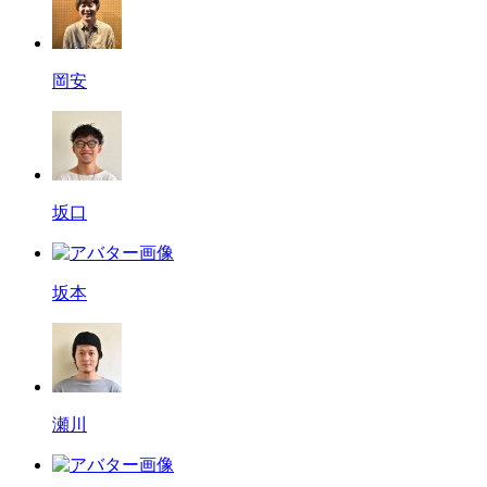
岡安
坂口
坂本
瀬川