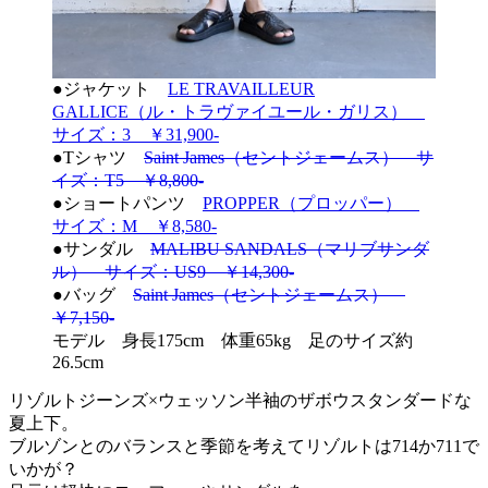
●ジャケット
LE TRAVAILLEUR
GALLICE（ル・トラヴァイユール・ガリス）
サイズ：3 ￥31,900-
●Tシャツ
Saint James（セントジェームス） サ
イズ：T5 ￥8,800-
●ショートパンツ
PROPPER（プロッパー）
サイズ：M ￥8,580-
●サンダル
MALIBU SANDALS（マリブサンダ
ル） サイズ：US9 ￥14,300-
●バッグ
Saint James（セントジェームス）
￥7,150-
モデル 身長175cm 体重65kg 足のサイズ約
26.5cm
リゾルトジーンズ×ウェッソン半袖のザボウスタンダードな
夏上下。
ブルゾンとのバランスと季節を考えてリゾルトは714か711で
いかが？