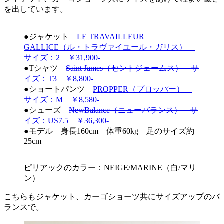
を出しています。
●ジャケット
LE TRAVAILLEUR
GALLICE（ル・トラヴァイユール・ガリス）
サイズ：2 ￥31,900-
●Tシャツ
Saint James（セントジェームス） サ
イズ：T3 ￥8,800-
●ショートパンツ
PROPPER（プロッパー）
サイズ：M ￥8,580-
●シューズ
NewBalance（ニューバランス） サ
イズ：US7.5 ￥36,300-
●モデル 身長160cm 体重60kg 足のサイズ約
25cm
ピリアックのカラー：NEIGE/MARINE（白/マリ
ン）
こちらもジャケット、カーゴショーツ共にサイズアップのバ
ランスで。