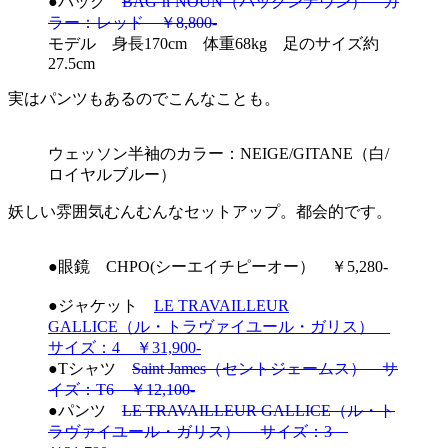
●バッグ
BAG’n’NOUN（バッグンナウン） カ
ラー：レッド ￥8,800-
モデル 身長170cm 体重68kg 足のサイズ約
27.5cm
実はパンツもあるのでこんなことも。
ウェッソン半袖のカラー：NEIGE/GITANE（白/
ロイヤルブルー）
妖しい雰囲気むんむんなセットアップ。都会的です。
●眼鏡 CHPO(シーエイチピーオー） ￥5,280-
●ジャケット
LE TRAVAILLEUR
GALLICE（ル・トラヴァイユール・ガリス）
サイズ：4 ￥31,900-
●Tシャツ
Saint James（セントジェームス） サ
イズ：T6 ￥12,100-
●パンツ
LE TRAVAILLEUR GALLICE（ル・ト
ラヴァイユール・ガリス） サイズ：3