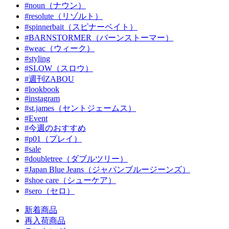
#noun（ナウン）
#resolute（リゾルト）
#spinnerbait（スピナーベイト）
#BARNSTORMER（バーンストーマー）
#weac（ウィーク）
#styling
#SLOW（スロウ）
#週刊ZABOU
#lookbook
#instagram
#st.james（セントジェームス）
#Event
#今週のおすすめ
#p01（プレイ）
#sale
#doubletree（ダブルツリー）
#Japan Blue Jeans（ジャパンブルージーンズ）
#shoe care（シューケア）
#sero（セロ）
新着商品
再入荷商品