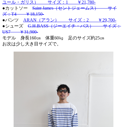
ユール・ガリス） サイズ：1 ￥21,780-
●カットソー
Saint James（セントジェームス） サイ
ズ：T4 ￥18,150-
●パンツ
ARAN（アラン） サイズ：2 ￥29,700-
●シューズ
G.H.BASS（ジーエイチ・バス） サイズ：
US7 ￥31,900-
モデル 身長160㎝ 体重60㎏ 足のサイズ約25㎝
お次は少し大き目サイズで。