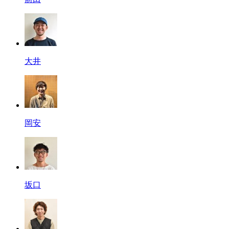
大井
岡安
坂口