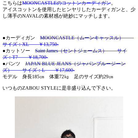
こちらは
MOONCASTLEのコットンカーディガン
。
アイスコットンを使用したヒンヤリしたカーディガンと、少
し薄手のNAVALの素材感が絶妙にマッチします。
●カーディガン
MOONCASTLE（ムーンキャッスル）
サイズ：XL ￥13,750-
●カットソー
Saint James（セントジェームス） サイ
ズ：T7 ￥18,700-
●パンツ
JAPAN BLUE JEANS（ジャパンブルージーン
ズ） サイズ：L ￥17,600-
モデル 身長185㎝ 体重72㎏ 足のサイズ約29㎝
いつものZABOU STYLEに是非盛り込んで下さい。