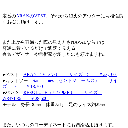
定番の
ARANのVEST
、それから短丈のアウターにも相性良
くお召し頂けますよ。
また上から羽織った際の見え方もNAVALならでは。
普通に着ているだけで洒落て見える。
有名デザイナーや芸術家が愛したのも頷けますね。
●ベスト
ARAN（アラン） サイズ：5 ￥23,100-
●カットソー
Saint James（セントジェームス） サイ
ズ：T7 ￥18,700-
●パンツ
RESOLUTE（リゾルト） サイズ：
W33×L36 ￥28,600-
モデル 身長185㎝ 体重72㎏ 足のサイズ約29㎝
また、いつものコーディネートにも勿論活用頂けます。