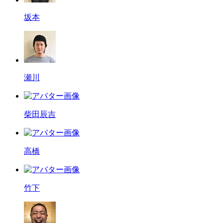
坂本
瀬川
柴田辰吉
高橋
竹下