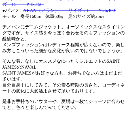
ズ：T5 ￥18,150-
●パンツ
ARAN（アラン） サイズ：1 ￥26,400-
モデル 身長160㎝ 体重60㎏ 足のサイズ約25㎝
チノパンにデニムジャケット。オーソドックスなスタイリン
グですが、サイズ感を今っぽく合わせるのもファッションの
醍醐味かと。
メンズファッションはレディース程幅が広くないので、楽し
み方もこういった細かな変化が良いのではないでしょうか。
そんな着こなしにオススメなゆったりシルエットのSAINT
JAMESのNAVAL。
SAINT JAMESがお好きな方も、お持ちでない方はまだまだ
多いはず。
自分自身手にしてみて、その着る時期の長さと、コーディネ
ートの変化に大変活用させて頂いております。
是非お手持ちのアウターや、夏場は一枚でショーツに合わせ
てと、色々と楽しんでみてください。