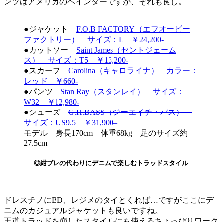
ンツはアメリカのペインターですが、それも良し。
●ジャケット
F.O.B FACTORY（エフオービー
ファクトリー） サイズ：L ￥24,200-
●カットソー
Saint James（セントジェーム
ス） サイズ：T5 ￥13,200-
●スカーフ
Carolina（キャロライナ） カラー：
レッド ￥660-
●パンツ
Stan Ray（スタンレイ） サイズ：
W32 ￥12,980-
●シューズ
G.H.BASS（ジーエイチ・バス）
サイズ：US9.5 ￥31,900–
モデル 身長170cm 体重68kg 足のサイズ約
27.5cm
◎紺ブレの代わりにデニムで楽しむトラッドスタイル
ドレスチノにBD、レジメのタイとくれば…ですがここにデ
ニムのカジュアルジャケットも良いですね。
王道トラッドを崩したスタイルにも使えるちょっぴりワーク