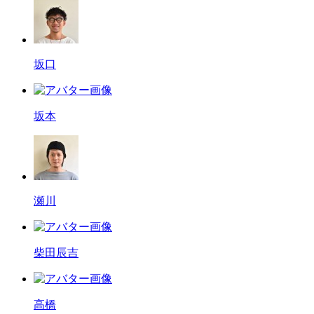
坂口
坂本
瀬川
柴田辰吉
高橋