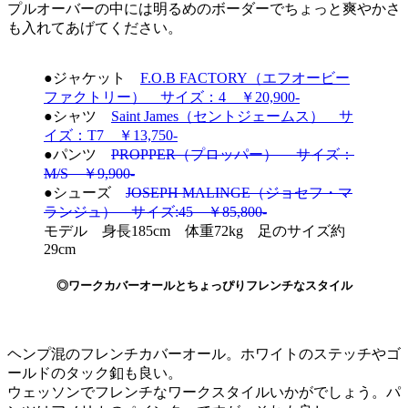
プルオーバーの中には明るめのボーダーでちょっと爽やかさ
も入れてあげてください。
●ジャケット
F.O.B FACTORY（エフオービー
ファクトリー） サイズ：4 ￥20,900-
●シャツ
Saint James（セントジェームス） サ
イズ：T7 ￥13,750-
●パンツ
PROPPER（プロッパー） サイズ：
M/S ￥9,900-
●シューズ
JOSEPH MALINGE（ジョセフ・マ
ランジュ） サイズ:45 ￥85,800-
モデル 身長185cm 体重72kg 足のサイズ約
29cm
◎ワークカバーオールとちょっぴりフレンチなスタイル
ヘンプ混のフレンチカバーオール。ホワイトのステッチやゴ
ールドのタック釦も良い。
ウェッソンでフレンチなワークスタイルいかがでしょう。パ