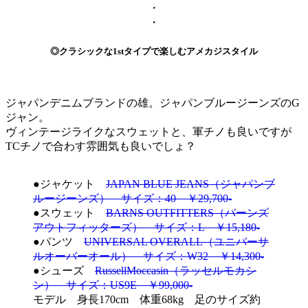
・
・
◎クラシックな1stタイプで楽しむアメカジスタイル
ジャパンデニムブランドの雄。ジャパンブルージーンズのG
ジャン。
ヴィンテージライクなスウェットと、軍チノも良いですが
TCチノで合わす雰囲気も良いでしょ？
●ジャケット
JAPAN BLUE JEANS（ジャパンブ
ルージーンズ） サイズ：40 ￥29,700-
●スウェット
BARNS OUTFITTERS（バーンズ
アウトフィッターズ） サイズ：L ￥15,180-
●パンツ
UNIVERSAL OVERALL（ユニバーサ
ルオーバーオール） サイズ：W32 ￥14,300-
●シューズ
RussellMoccasin（ラッセルモカシ
ン） サイズ：US9E ￥99,000-
モデル 身長170cm 体重68kg 足のサイズ約