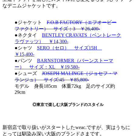
なデニムジャケットです。
●ジャケット
F.O.B FACTORY（エフオービー
ファクトリー） サイズ：3 ￥26,400-
●ネクタイ
BENTLEY CRAVATS（ベントレーク
ラヴァッツ） ￥14,300-
●シャツ
SERO（セロ） サイズ15H
￥15,400-
●パンツ
BARNSTORMER（バーンストーマ
ー） サイズ：XL ￥19,580-
●シューズ
JOSEPH MALINGE（ジョセフ・マ
ランジュ） サイズ:45 ￥85,800-
モデル 身長185cm 体重72kg 足のサイズ約
29cm
◎東京で楽しむ大阪ブランドのスタイル
新宿店で取り扱いがスタートしたweac.ですが、実はうちに
とっては馴染み深い大阪のブランドさまです。