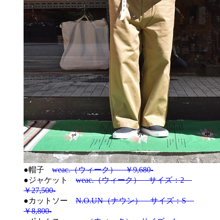
●帽子
weac.（ウィーク） ￥9,680-
●ジャケット
weac.（ウィーク） サイズ：2
￥27,500-
●カットソー
N.O.UN（ナウン） サイズ：S
￥8,800-