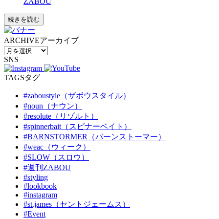
ZABOU
続きを読む
ARCHIVE
アーカイブ
SNS
TAGS
タグ
#zaboustyle（ザボウスタイル）
#noun（ナウン）
#resolute（リゾルト）
#spinnerbait（スピナーベイト）
#BARNSTORMER（バーンストーマー）
#weac（ウィーク）
#SLOW（スロウ）
#週刊ZABOU
#styling
#lookbook
#instagram
#st.james（セントジェームス）
#Event