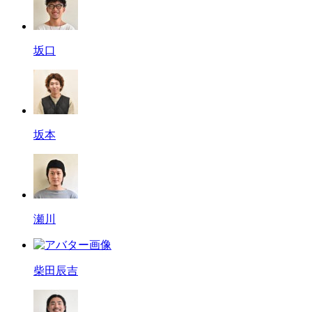
坂口
坂本
瀬川
柴田辰吉