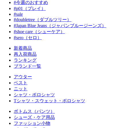
#今週のおすすめ
#p01（プレイ）
#sale
#doubletree（ダブルツリー）
#Japan Blue Jeans（ジャパンブルージーンズ）
#shoe care（シューケア）
#sero（セロ）
新着商品
再入荷商品
ランキング
ブランド一覧
アウター
ベスト
ニット
シャツ・ポロシャツ
Tシャツ・スウェット・ポロシャツ
ボトムス（パンツ）
シューズ・ケア用品
ファッション小物