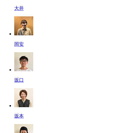
大井
岡安
坂口
坂本