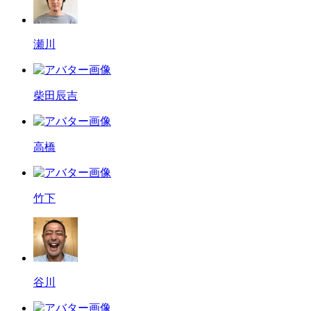
瀬川
柴田辰吉
高橋
竹下
谷川