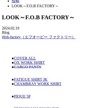
投稿
LOOK～F.O.B FACTORY～
LOOK～F.O.B FACTORY～
2024.02.19
Blog
#fob-factory（エフオービー ファクトリー）
●
COVER ALL
●
OX WORK SHIRT
●
CARGO PANTS
●
FATIGUE SHIRT JK
●
CHAMBRAY WORK SHIRT
●
PIQUE 5P