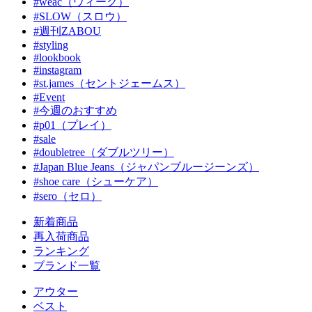
#weac（ウィーク）
#SLOW（スロウ）
#週刊ZABOU
#styling
#lookbook
#instagram
#st.james（セントジェームス）
#Event
#今週のおすすめ
#p01（プレイ）
#sale
#doubletree（ダブルツリー）
#Japan Blue Jeans（ジャパンブルージーンズ）
#shoe care（シューケア）
#sero（セロ）
新着商品
再入荷商品
ランキング
ブランド一覧
アウター
ベスト