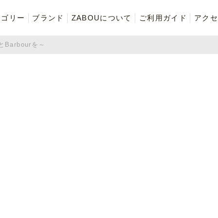
テゴリー
ブランド
ZABOUについて
ご利用ガイド
アクセ
とBarbourを～
再入荷商品
アウター
Tシャツ・スウェット・ポ
ボトムス（パンツ）
ロシャツ
ご奉仕品
ZABOU style
お気に入りに追加した商品