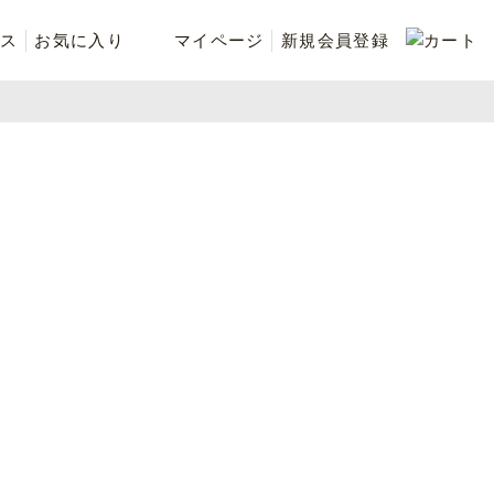
ス
お気に入り
マイページ
新規会員登録
ベスト
ニット
シューズ・ケア用品
ファッション小物
recommend and more
ranking and more