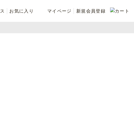
ス
お気に入り
マイページ
新規会員登録
ベスト
ニット
シューズ・ケア用品
ファッション小物
recommend and more
ranking and more