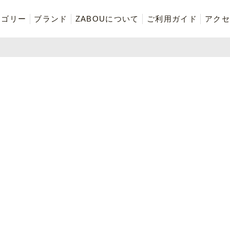
テゴリー
ブランド
ZABOUについて
ご利用ガイド
アクセ
編
再入荷商品
アウター
Tシャツ・スウェット・ポ
ボトムス（パンツ）
ロシャツ
ご奉仕品
ZABOU style
お気に入りに追加した商品