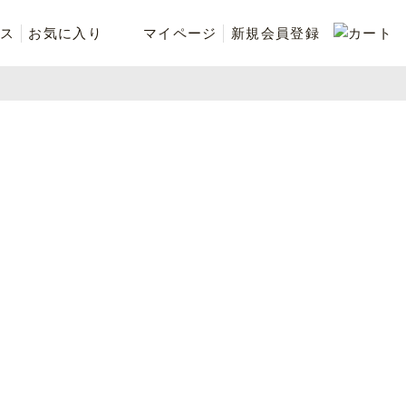
ス
お気に入り
マイページ
新規会員登録
ベスト
ニット
シューズ・ケア用品
ファッション小物
recommend and more
ranking and more