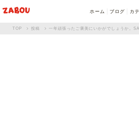
ホーム
ブログ
カ
TOP
投稿
一年頑張ったご褒美にいかがでしょうか。SANDER
新着商品
シャツ・ポロシャツ
バッグ・ポーチ
Made in Japan