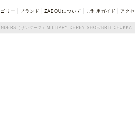
テゴリー
ブランド
ZABOUについて
ご利用ガイド
アクセ
S（サンダース）MILITARY DERBY SHOE/BRIT CHUKKA
再入荷商品
アウター
Tシャツ・スウェット・ポ
ボトムス（パンツ）
ロシャツ
ご奉仕品
ZABOU style
お気に入りに追加した商品