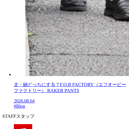
太・細どっちにする？F.O.B FACTORY（エフオービー
ファクトリー） BAKER PANTS
2026.08.04
#Blog
STAFF
スタッフ