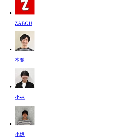
ZABOU
本並
小林
小坂