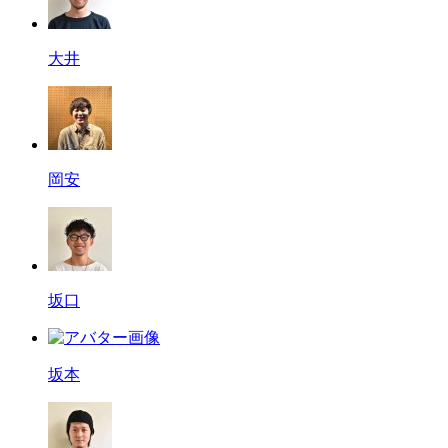
大井
岡安
坂口
坂本