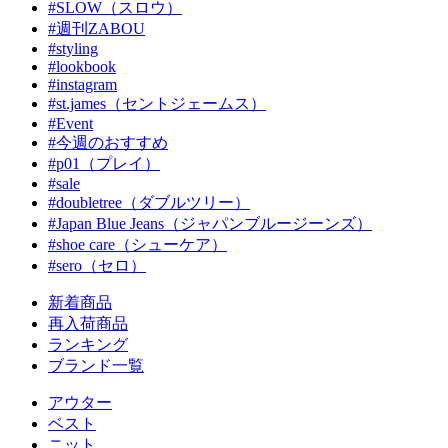
#SLOW（スロウ）
#週刊ZABOU
#styling
#lookbook
#instagram
#st.james（セントジェームス）
#Event
#今週のおすすめ
#p01（プレイ）
#sale
#doubletree（ダブルツリー）
#Japan Blue Jeans（ジャパンブルージーンズ）
#shoe care（シューケア）
#sero（セロ）
新着商品
再入荷商品
ランキング
ブランド一覧
アウター
ベスト
ニット