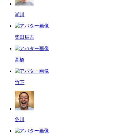
瀬川
柴田辰吉
高橋
竹下
谷川