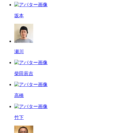
坂本
瀬川
柴田辰吉
高橋
竹下