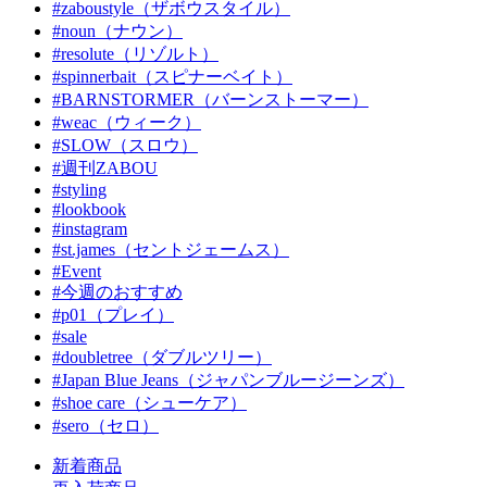
#zaboustyle（ザボウスタイル）
#noun（ナウン）
#resolute（リゾルト）
#spinnerbait（スピナーベイト）
#BARNSTORMER（バーンストーマー）
#weac（ウィーク）
#SLOW（スロウ）
#週刊ZABOU
#styling
#lookbook
#instagram
#st.james（セントジェームス）
#Event
#今週のおすすめ
#p01（プレイ）
#sale
#doubletree（ダブルツリー）
#Japan Blue Jeans（ジャパンブルージーンズ）
#shoe care（シューケア）
#sero（セロ）
新着商品