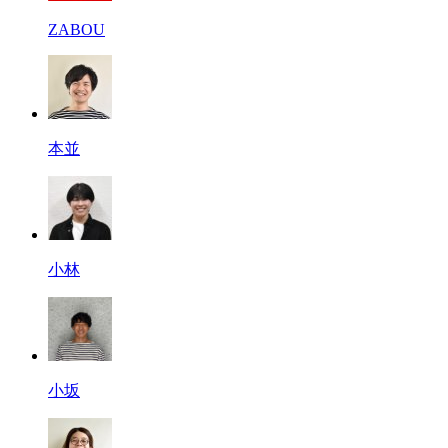
ZABOU
本並
小林
小坂