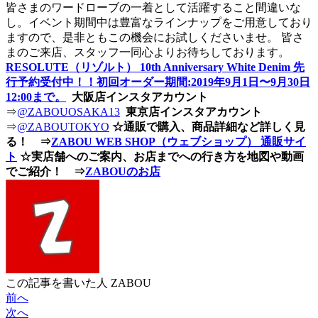
皆さまのワードローブの一着として活躍すること間違いな
し。イベント期間中は豊富なラインナップをご用意しており
ますので、是非ともこの機会にお試しくださいませ。 皆さ
まのご来店、スタッフ一同心よりお待ちしております。
RESOLUTE（リゾルト） 10th Anniversary White Denim 先
行予約受付中！！初回オーダー期間:2019年9月1日〜9月30日
12:00まで。
大阪店インスタアカウント
⇒
@ZABOUOSAKA13
東京店インスタアカウント
⇒
@ZABOUTOKYO
☆通販で購入、商品詳細など詳しく見
る！ ⇒
ZABOU WEB SHOP（ウェブショップ） 通販サイ
ト
☆実店舗へのご案内、お店までへの行き方を地図や動画
でご紹介！ ⇒
ZABOUのお店
この記事を書いた人
ZABOU
前へ
次へ