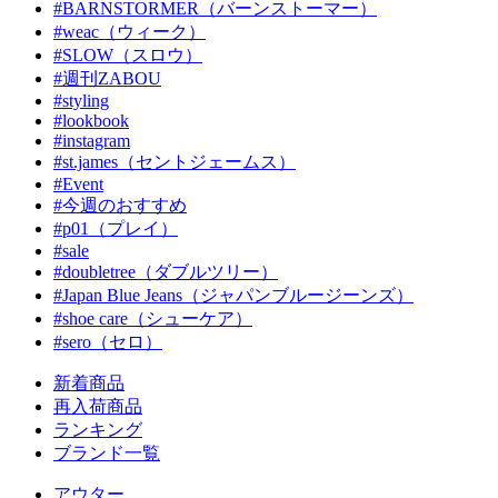
#BARNSTORMER（バーンストーマー）
#weac（ウィーク）
#SLOW（スロウ）
#週刊ZABOU
#styling
#lookbook
#instagram
#st.james（セントジェームス）
#Event
#今週のおすすめ
#p01（プレイ）
#sale
#doubletree（ダブルツリー）
#Japan Blue Jeans（ジャパンブルージーンズ）
#shoe care（シューケア）
#sero（セロ）
新着商品
再入荷商品
ランキング
ブランド一覧
アウター