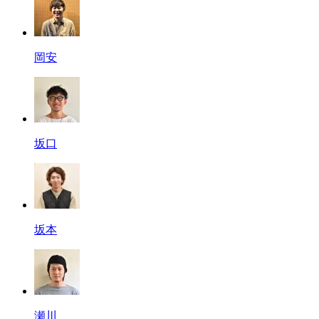
岡安
坂口
坂本
瀬川