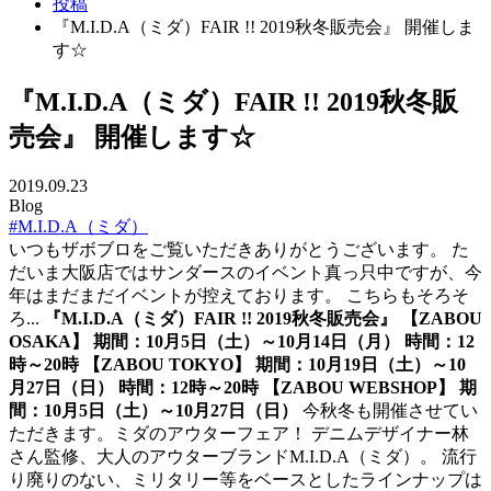
投稿
『M.I.D.A（ミダ）FAIR !! 2019秋冬販売会』 開催しま
す☆
『M.I.D.A（ミダ）FAIR !! 2019秋冬販
売会』 開催します☆
2019.09.23
Blog
#M.I.D.A（ミダ）
いつもザボブロをご覧いただきありがとうございます。 た
だいま大阪店ではサンダースのイベント真っ只中ですが、今
年はまだまだイベントが控えております。 こちらもそろそ
ろ...
『M.I.D.A（ミダ）FAIR !! 2019秋冬販売会』 【ZABOU
OSAKA】 期間：10月5日（土）～10月14日（月） 時間：12
時～20時 【ZABOU TOKYO】 期間：10月19日（土）～10
月27日（日） 時間：12時～20時 【ZABOU WEBSHOP】 期
間：10月5日（土）～10月27日（日）
今秋冬も開催させてい
ただきます。ミダのアウターフェア！ デニムデザイナー林
さん監修、大人のアウターブランドM.I.D.A（ミダ）。 流行
り廃りのない、ミリタリー等をベースとしたラインナップは