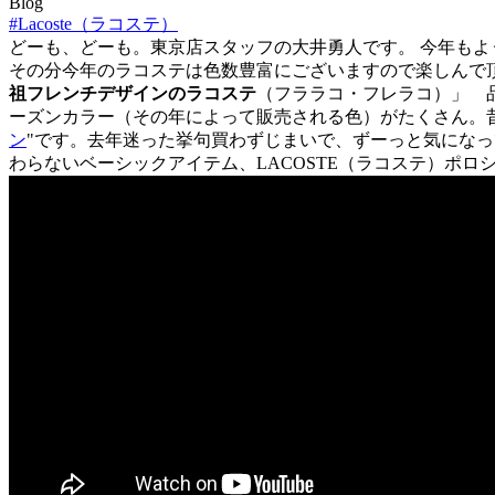
Blog
#Lacoste（ラコステ）
どーも、どーも。東京店スタッフの大井勇人です。 今年もよ
その分今年のラコステは色数豊富にございますので楽しんで
祖フレンチデザインのラコステ
（フララコ・フレラコ）」 品
ーズンカラー（その年によって販売される色）がたくさん。昔
ン
"です。去年迷った挙句買わずじまいで、ずーっと気になっ
わらないベーシックアイテム、LACOSTE（ラコステ）ポ