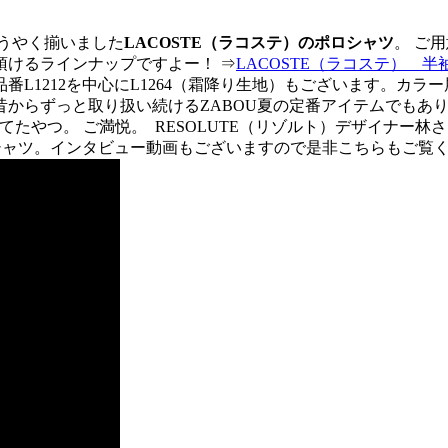
うやく揃いました
LACOSTE（ラコステ）のポロシャツ
。 ご
頂けるラインナップですよー！
⇒
LACOSTE（ラコステ） 半
番L1212を中心にL1264（霜降り生地）もございます。カ
からずっと取り扱い続けるZABOU夏の定番アイテムでもあ
てたやつ。 ご満悦。
RESOLUTE（リゾルト）デザイナー
ロシャツ。インタビュー動画もございますので是非こちらもご覧