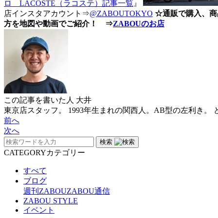
ロ LACOSTE（ラコステ）記事一覧
』
店インスタアカウント⇒
@ZABOUTOKYO
☆通販で購入、商
方を地図や動画でご紹介！ ⇒
ZABOUのお店
この記事を書いた人
大井
東京店スタッフ。 1993年生まれの関西人。AB型の左利き
前へ
次へ
検索
CATEGORY
カテゴリー
すべて
ブログ
週刊ZABOU
ZABOU通信
ZABOU STYLE
イベント