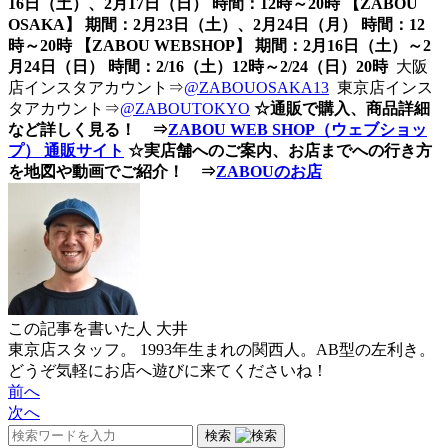
16日（土）、2月17日（日） 時間：12時～20時 【ZABOU
OSAKA】 期間：2月23日（土）、2月24日（月） 時間：12
時～20時 【ZABOU WEBSHOP】 期間：2月16日（土）～2
月24日（日） 時間：2/16（土）12時～2/24（日）20時
大阪
店インスタアカウント⇒
@ZABOUOSAKA13
東京店インス
タアカウント⇒
@ZABOUTOKYO
☆通販で購入、商品詳細
など詳しく見る！ ⇒
ZABOU WEB SHOP（ウェブショッ
プ） 通販サイト
☆実店舗へのご案内、お店までへの行き方
を地図や動画でご紹介！ ⇒
ZABOUのお店
この記事を書いた人
大井
東京店スタッフ。 1993年生まれの関西人。AB型の左利き。
どうぞ気軽にお店へ遊びに来てくださいね！
前へ
次へ
検索