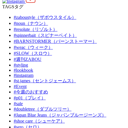
TAGS
タグ
#zaboustyle（ザボウスタイル）
#noun（ナウン）
#resolute（リゾルト）
#spinnerbait（スピナーベイト）
#BARNSTORMER（バーンストーマー）
#weac（ウィーク）
#SLOW（スロウ）
#週刊ZABOU
#styling
#lookbook
#instagram
#st.james（セントジェームス）
#Event
#今週のおすすめ
#p01（プレイ）
#sale
#doubletree（ダブルツリー）
#Japan Blue Jeans（ジャパンブルージーンズ）
#shoe care（シューケア）
#sero（セロ）