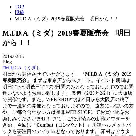
TOP
投稿
M.I.D.A（ミダ）2019春夏販売会 明日から！！
M.I.D.A（ミダ）2019春夏販売会 明日
から！！
2019.02.15
Blog
#M.I.D.A（ミダ）
明日から開催させていただきます、『
M.I.D.A（ミダ）2019
春夏販売会
』 まずは東京店からスタート。イベント期間は
明日2/16と明後日2/17の2日間のみとなっておりますのでお間
違いないようお願い致します。 翌週（2/23と2/24）に大阪店
で開催です。また、WEB SHOPでは本日から大阪店の終了
まで一週間の開催となっておりますので、遠方にお住いの方
や、ご都合合わない方は是非WEB SHOPにてお買い物をお
楽しみくださいませ！ さて、ご紹介済みの新作アウターを
含め、今回は『
Combat（コンバット）
』所謂ヘルメットバ
ッグも要注目のアイテムとなっております。 素材はアウタ