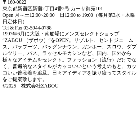
〒160-0022
東京都新宿区新宿2丁目4番2号 カーサ御苑101
Open 月～土12:00~20:00 日12:00 to 19:00（毎月第3水・木曜
日定休日）
Tel & Fax 03-5944-0788
1997年6月に大阪・南船場にメンズセレクトショップ
”ZABOU （ザボウ）“をOPEN。リゾルト、セントジェーム
ス、パラブーツ、バッグンナウン、ガンホー、スロウ、ダブ
ルツリー、バス、ラッセルモカシンなど、国内、国外から
様々なアイテムをセレクト。ファッション（流行）だけでな
く、普遍的なスタイルがカッコいいという考えのもと、カッ
コいい普段着を追及。日々アイディアを振り絞ってスタイル
をご提案致します。
©2025 株式会社ZABOU