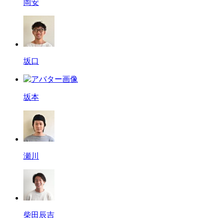
岡安
坂口
坂本
瀬川
柴田辰吉