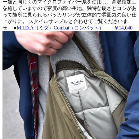
ー類と同じくのマイクロファイバー糸を使用し、高収縮加工
を施していますので密度の高い生地。独特な硬さとコシがあ
って随所に見られるパッカリングが立体的で雰囲気の良い仕
上がりに。 スタイルサンプルと合わせてご覧くださいま
せ。
●
M.I.D.A（ミダ）Combat（コンバット） ￥14,040