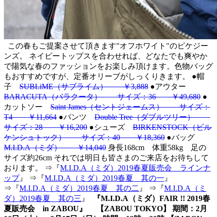
この春もご提案させて頂きます"オフホワイト"のピケジー
ンズ。 ネイビートップスを合わせれば、どなたでも爽やか
で陽気な春のファッションをお楽しみ頂けます。色物バッグ
もおすすめですが、定番オリーブがしっくりきます。
●帽
子
SUBLiME（サブライム） ￥3,888
●アウター
BARACUTA（バラクータ） サイズ：36 ￥49,680
●
カットソー
Saint James（セントジェームス） サイズ：
T4 ￥11,664
●パンツ
Double Tree（ダブルツリー）
サイズ：28 ￥16,200
●シューズ
BIRKENSTOCK（ビル
ケンシュトック） サイズ：40 ￥18,360
●バッグ
M.I.D.A（ミダ） ￥14,040
身長168cm 体重58kg 足の
サイズ約26cm それでは明日も皆さまのご来店をお待ちして
おります。 ⇒『
M.I.D.A（ミダ）2019春夏販売会 ラインナ
ップ
』 ⇒『
M.I.D.A（ミダ）2019春夏 其の一
』
⇒『
M.I.D.A（ミダ）2019春夏 其の二
』 ⇒『
M.I.D.A（ミ
ダ）2019春夏 其の三
』
『M.I.D.A（ミダ）FAIR !! 2019春
夏販売会 in ZABOU』 【ZABOU TOKYO】 期間：2月