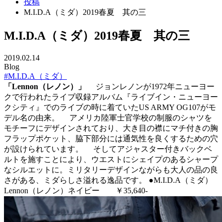
投稿
M.I.D.A（ミダ）2019春夏 其の三
M.I.D.A（ミダ）2019春夏 其の三
2019.02.14
Blog
#M.I.D.A（ミダ）
「Lennon（レノン）」
ジョンレノンが1972年ニューヨー
クで行われたライブ収録アルバム『ライブイン・ニューヨー
クシティ』でのライブの時に着ていたUS ARMY OG107がモ
デル名の由来。 アメリカ陸軍士官学校の制服のシャツを
モチーフにデザインされており、大き目の襟にマチ付きの胸
フラップポケット、脇下部分には通気性を良くするための穴
が設けられています。 そしてアジャスター付きバックベ
ルトを施すことにより、ウエストにシェイプのあるシャープ
なシルエットに。ミリタリーデザインながらも大人の品の良
さがある、ミダらしさ溢れる逸品です。
●M.I.D.A（ミダ）
Lennon（レノン）ネイビー ￥35,640-