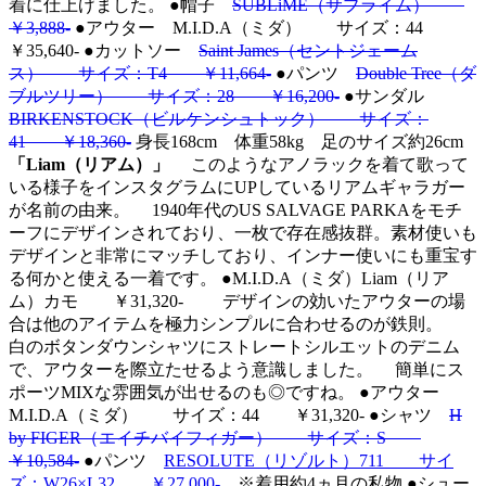
着に仕上げました。
●帽子
SUBLiME（サブライム）
￥3,888-
●アウター M.I.D.A（ミダ） サイズ：44
￥35,640- ●カットソー
Saint James（セントジェーム
ス） サイズ：T4 ￥11,664-
●パンツ
Double Tree（ダ
ブルツリー） サイズ：28 ￥16,200-
●サンダル
BIRKENSTOCK（ビルケンシュトック） サイズ：
41 ￥18,360-
身長168cm 体重58kg 足のサイズ約26cm
「Liam（リアム）」
このようなアノラックを着て歌って
いる様子をインスタグラムにUPしているリアムギャラガー
が名前の由来。 1940年代のUS SALVAGE PARKAをモチ
ーフにデザインされており、一枚で存在感抜群。素材使いも
デザインと非常にマッチしており、インナー使いにも重宝す
る何かと使える一着です。
●M.I.D.A（ミダ）Liam（リア
ム）カモ ￥31,320-
デザインの効いたアウターの場
合は他のアイテムを極力シンプルに合わせるのが鉄則。
白のボタンダウンシャツにストレートシルエットのデニム
で、アウターを際立たせるよう意識しました。 簡単にス
ポーツMIXな雰囲気が出せるのも◎ですね。
●アウター
M.I.D.A（ミダ） サイズ：44 ￥31,320- ●シャツ
H
by FIGER（エイチバイフィガー） サイズ：S
￥10,584-
●パンツ
RESOLUTE（リゾルト）711 サイ
ズ：W26×L32 ￥27,000-
※着用約4ヵ月の私物 ●シュー