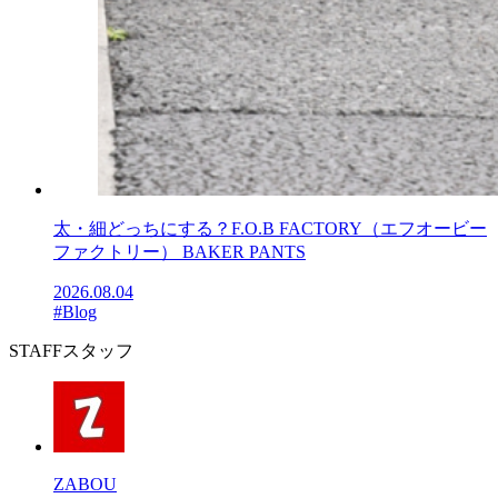
太・細どっちにする？F.O.B FACTORY（エフオービー
ファクトリー） BAKER PANTS
2026.08.04
#Blog
STAFF
スタッフ
ZABOU