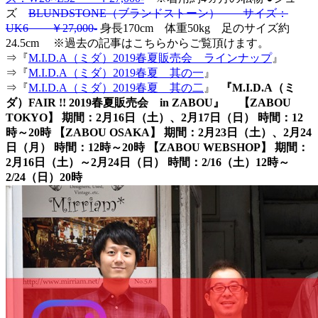
ズ
BLUNDSTONE（ブランドストーン） サイズ：
UK6 ￥27,000-
身長170cm 体重50kg 足のサイズ約
24.5cm ※過去の記事はこちらからご覧頂けます。
⇒『
M.I.D.A（ミダ）2019春夏販売会 ラインナップ
』
⇒『
M.I.D.A（ミダ）2019春夏 其の一
』
⇒『
M.I.D.A（ミダ）2019春夏 其の二
』
『M.I.D.A（ミ
ダ）FAIR !! 2019春夏販売会 in ZABOU』 【ZABOU
TOKYO】 期間：2月16日（土）、2月17日（日） 時間：12
時～20時 【ZABOU OSAKA】 期間：2月23日（土）、2月24
日（月） 時間：12時～20時 【ZABOU WEBSHOP】 期間：
2月16日（土）～2月24日（日） 時間：2/16（土）12時～
2/24（日）20時