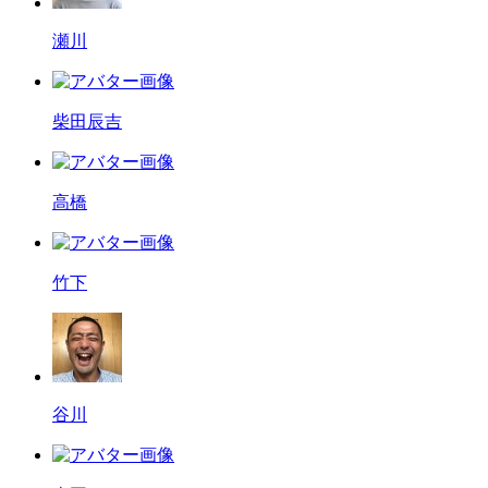
瀬川
柴田辰吉
高橋
竹下
谷川