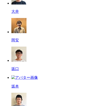
大井
岡安
坂口
坂本