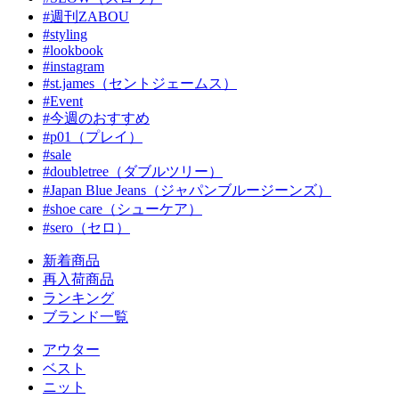
#週刊ZABOU
#styling
#lookbook
#instagram
#st.james（セントジェームス）
#Event
#今週のおすすめ
#p01（プレイ）
#sale
#doubletree（ダブルツリー）
#Japan Blue Jeans（ジャパンブルージーンズ）
#shoe care（シューケア）
#sero（セロ）
新着商品
再入荷商品
ランキング
ブランド一覧
アウター
ベスト
ニット