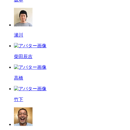
瀬川
柴田辰吉
高橋
竹下