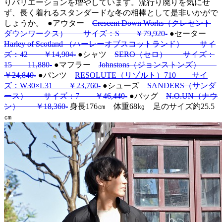
りバリエーションを増やしています。流行り廃りを気にせ
ず、長く着れるスタンダードな冬の相棒として是非いかがで
しょうか。
●アウター
Crescent Down Works（クレセント
ダウンワークス） サイズ：S ￥79,920-
●セーター
Harley of Scotland （ハーレーオブスコットランド） サイ
ズ：42 ￥14,904-
●シャツ
SERO（セロ） サイズ：
15 11,880-
●マフラー
Johnstons（ジョンストンズ）
￥24,840-
●パンツ
RESOLUTE（リゾルト）710 サイ
ズ：W30×L31 ￥23,760-
●シューズ
SANDERS（サンダ
ース） サイズ：7 ￥46,440-
●バッグ
N.O.UN（ナウ
ン） ￥18,360-
身長176㎝ 体重68㎏ 足のサイズ約25.5
㎝