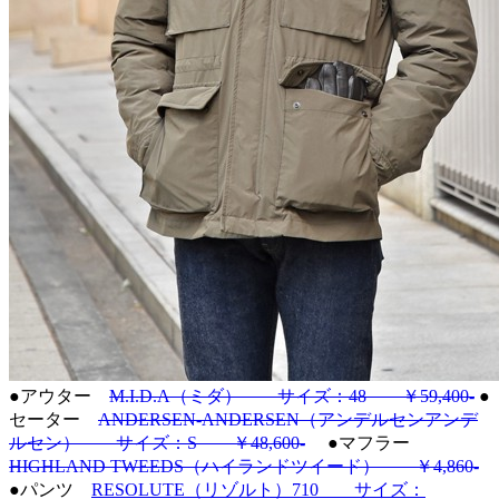
●アウター
M.I.D.A（ミダ） サイズ：48 ￥59,400-
●
セーター
ANDERSEN-ANDERSEN（アンデルセンアンデ
ルセン） サイズ：S ￥48,600-
●マフラー
HIGHLAND TWEEDS（ハイランドツイード） ￥4,860-
●パンツ
RESOLUTE（リゾルト）710 サイズ：