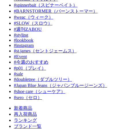
#spinnerbait（スピナーベイト）
#BARNSTORMER（バーンストーマー）
#weac（ウィーク）
#SLOW（スロウ）
#週刊ZABOU
#styling
#lookbook
#instagram
#st.james（セントジェームス）
#Event
#今週のおすすめ
#p01（プレイ）
#sale
#doubletree（ダブルツリー）
#Japan Blue Jeans（ジャパンブルージーンズ）
#shoe care（シューケア）
#sero（セロ）
新着商品
再入荷商品
ランキング
ブランド一覧