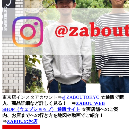
東京店インスタアカウント⇒
@ZABOUTOKYO
☆通販で購
入、商品詳細など詳しく見る！ ⇒
ZABOU WEB
SHOP（ウェブショップ） 通販サイト
☆実店舗へのご案
内、お店までへの行き方を地図や動画でご紹介！
⇒
ZABOUのお店