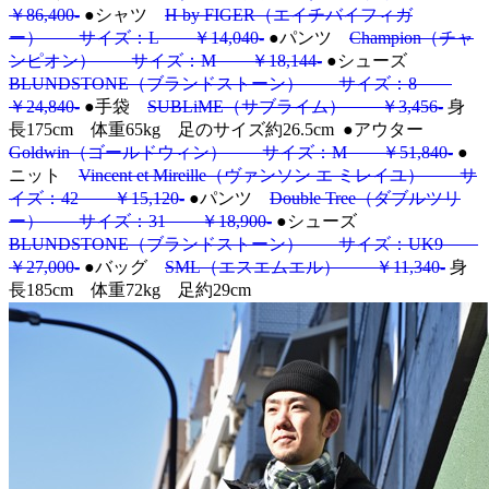
￥86,400-
●シャツ
H by FIGER（エイチバイフィガ
ー） サイズ：L ￥14,040-
●パンツ
Champion（チャ
ンピオン） サイズ：M ￥18,144-
●シューズ
BLUNDSTONE（ブランドストーン） サイズ：8
￥24,840-
●手袋
SUBLiME（サブライム） ￥3,456-
身
長175cm 体重65kg 足のサイズ約26.5cm
●アウター
Goldwin（ゴールドウィン） サイズ：M ￥51,840-
●
ニット
Vincent et Mireille（ヴァンソン エ ミレイユ） サ
イズ：42 ￥15,120-
●パンツ
Double Tree（ダブルツリ
ー） サイズ：31 ￥18,900-
●シューズ
BLUNDSTONE（ブランドストーン） サイズ：UK9
￥27,000-
●バッグ
SML（エスエムエル） ￥11,340-
身
長185cm 体重72kg 足約29cm