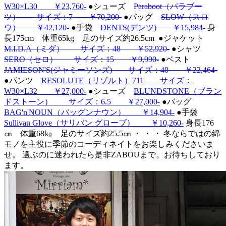
W30×L30 ￥23,760-
●シューズ
Paraboot（パラブー
ツ） サイズ：7 ￥70,200-
●バッグ
SLOW（スロ
ウ） ￥42,120-
●手袋
DENTS(デンツ) ￥15,984-
身
長175cm 体重65kg 足のサイズ約26.5cm
●ジャケット
M.I.D.A（ミダ） サイズ：48 ￥52,920-
●シャツ
SERO（セロ） サイズ：15 ￥9,990-
●ベスト
JAMIESON'S(ジャミーソンズ) サイズ：40 ￥22,464-
●パンツ
RESOLUTE（リゾルト）711 サイズ：
W30×L32 ￥27,000-
●シューズ
BLUNDSTONE（ブラン
ドストーン） サイズ：6.5 ￥27,000-
●バッグ
BAG'n'NOUN（バッグンナウン） ￥14,904-
●手袋
Sullivan Glove（サリバン グローブ） ￥10,260-
身長176
㎝ 体重68㎏ 足のサイズ約25.5㎝ ・ ・ ・ 冬ならではの綿
モノを主役に季節のコーディネイトをお楽しみくださいま
せ。 選ぶのに迷われたら是非ZABOUまで。お待ちしており
ます。