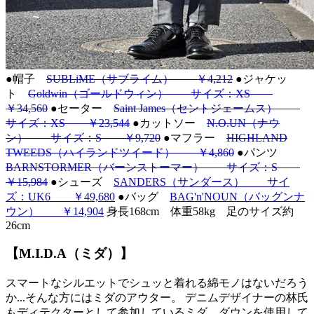
●帽子
SUBLiME（サブライム） ￥4,212
●ジャケッ
ト
Goldwin（ゴールドウィン） サイズ：XS
￥34,560
●セーター
Saint James（セントジェームス）
サイズ：XS ￥23,544
●カットソー
N.O.UN（ナウ
ン） サイズ：S ￥9,720
●マフラー
HIGHLAND
TWEEDS（ハイランドツイード） ￥4,860
●パンツ
BARNSTORMER（バーンストーマー） サイズ：S
￥15,984
●シューズ
SANDERS（サンダース） サイ
ズ：UK6 ￥49,680
●バッグ
BAG'n'NOUN（バッグンナ
ウン） ￥14,904
身長168cm 体重58kg 足のサイズ約
26cm
【M.I.D.A（ミダ）】
スマートなシルエットでシュッと着れる綿モノはないだろう
か...そんな方にはミダのアウター。 デニムデザイナーの林氏
もディテクターとして参加しているミダ。ダウンを使用して