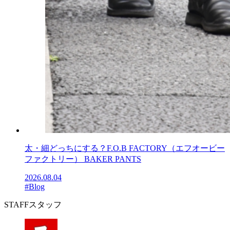
太・細どっちにする？F.O.B FACTORY（エフオービー
ファクトリー） BAKER PANTS
2026.08.04
#Blog
STAFF
スタッフ