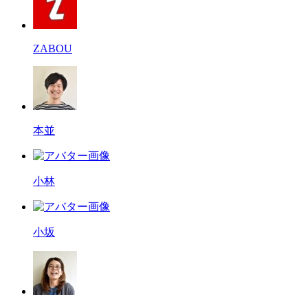
ZABOU
本並
小林
小坂