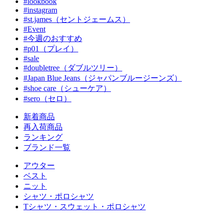
#lookbook
#instagram
#st.james（セントジェームス）
#Event
#今週のおすすめ
#p01（プレイ）
#sale
#doubletree（ダブルツリー）
#Japan Blue Jeans（ジャパンブルージーンズ）
#shoe care（シューケア）
#sero（セロ）
新着商品
再入荷商品
ランキング
ブランド一覧
アウター
ベスト
ニット
シャツ・ポロシャツ
Tシャツ・スウェット・ポロシャツ