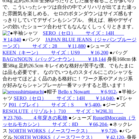
65kg 足約26.5cm 全身ゆったりとした服を着ることが多いの
で、こういったシャツは自分の中でメリハリが出てまた違っ
た雰囲気を楽しめる。 セロのボタンダウンはサイズ感もす
っきりしていてデザインもシンプル。 例えば、柄やデザイ
ンの効いたショーツ合わせてもなんなくしっくりときます。
●半袖シャツ
SERO（セロ） サイズ：14H
￥14,040
●パンツ
JAPAN BLUE JEANS（ジャパンブルージ
ーンズ） サイズ：28 ￥11,880
●シューズ
KEEN（キーン） サイズ：US9 ￥16,200
●バッグ
BAG'n'NOUN（バッグンナウン） ￥18,144
身長168cm 体
重58kg 足約26.5cm キレイめな格好が苦手な僕、でもたまに
は品も必要です。 なのでいつものスタイルにこのシャツを
合わせてほどよく品のある格好に！ ワーク系やアメカジ系
が好みならシャンブレーが一番マッチすると思います！
●帽子
Bello x Nowartt ￥6,912-
●半袖シ
ャツ
SERO（セロ） サイズ：14H ￥14,040-
●Tシャ
ツ
P01（プレイ） サイズ：S ￥5,400-
●ジーンズ
RESOLUTE（リゾルト）710 サイズ：W29L31
￥23,760- ４年穿きの私物
●シューズ
RussellMoccasin（ラ
ッセルモカシン） サイズ：8D ￥66,204-
●ネックレ
ス
NORTH WORKS（ノースワークス） ￥9,720-
●バン
グル
NORTH WORKS（ノースワークス） ￥42,120-
身長