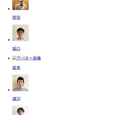
岡安
坂口
坂本
瀬川