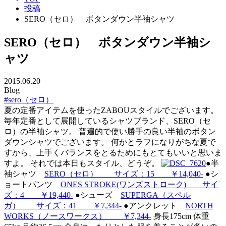
投稿
SERO（セロ） ボタンダウン半袖シャツ
SERO（セロ） ボタンダウン半袖シ
ャツ
2015.06.20
Blog
#sero（セロ）
夏の定番アイテムを使ったZABOUスタイルでございます。
毎年定番として展開しているシャツブランド、SERO（セ
ロ）の半袖シャツ。 普遍的で使い勝手の良い半袖のボタン
ダウンシャツでございます。 何かとラフになりがちな夏で
すから、上手くバランスをとるためにもとてもいいと思いま
すよ。 それでは本日もスタイル、どうぞ。
●半
袖シャツ
SERO（セロ） サイズ：15 ￥14,040-
●シ
ョートパンツ
ONES STROKE(ワンズストローク) サイ
ズ：4 ￥19,440-
●シューズ
SUPERGA（スペル
ガ） サイズ：41 ￥7,344-
●アンクレット
NORTH
WORKS（ノースワークス） ￥7,344-
身長175cm 体重