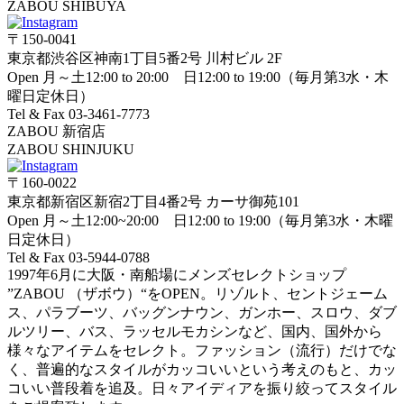
ZABOU SHIBUYA
〒150-0041
東京都渋谷区神南1丁目5番2号 川村ビル 2F
Open 月～土12:00 to 20:00 日12:00 to 19:00（毎月第3水・木
曜日定休日）
Tel & Fax 03-3461-7773
ZABOU 新宿店
ZABOU SHINJUKU
〒160-0022
東京都新宿区新宿2丁目4番2号 カーサ御苑101
Open 月～土12:00~20:00 日12:00 to 19:00（毎月第3水・木曜
日定休日）
Tel & Fax 03-5944-0788
1997年6月に大阪・南船場にメンズセレクトショップ
”ZABOU （ザボウ）“をOPEN。リゾルト、セントジェーム
ス、パラブーツ、バッグンナウン、ガンホー、スロウ、ダブ
ルツリー、バス、ラッセルモカシンなど、国内、国外から
様々なアイテムをセレクト。ファッション（流行）だけでな
く、普遍的なスタイルがカッコいいという考えのもと、カッ
コいい普段着を追及。日々アイディアを振り絞ってスタイル