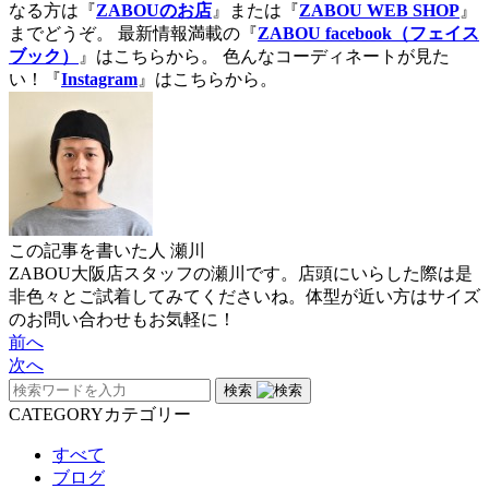
なる方は『
ZABOUのお店
』または『
ZABOU WEB SHOP
』
までどうぞ。
最新情報満載の『
ZABOU facebook（フェイス
ブック）
』はこちらから。
色んなコーディネートが見た
い！『
Instagram
』はこちらから。
この記事を書いた人
瀬川
ZABOU大阪店スタッフの瀬川です。店頭にいらした際は是
非色々とご試着してみてくださいね。体型が近い方はサイズ
のお問い合わせもお気軽に！
前へ
次へ
検索
CATEGORY
カテゴリー
すべて
ブログ