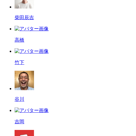
柴田辰吉
高橋
竹下
谷川
吉岡