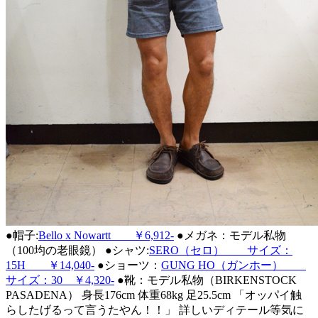
●帽子:
Bello x Nowartt ￥6,912-
●メガネ：モデル私物
（100均の老眼鏡） ●シャツ:
SERO（セロ） サイズ：
15H ￥14,040-
●ショーツ：
GUNG HO（ガンホー）
サイズ：30 ￥4,320-
●靴：モデル私物（BIRKENSTOCK
PASADENA） 身長176cm 体重68kg 足25.5cm 「オッパイ触
らしたげるって言うたやん！！」
詳しいディテール等気に