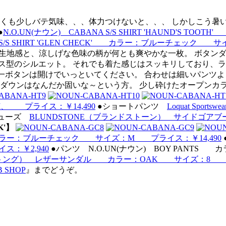
早くも少しバテ気味、、、体力つけないと、、、 しかしこう暑
●
N.O.UN(ナウン) CABANA S/S SHIRT 'HAUND
NA S/S SHIRT 'GLEN CHECK' カラー：ブルーチェック
ラッとした生地感と、涼しげな色味の柄が何とも爽やかな一枚。 ボ
ス型のシルエット。 それでも着た感じはスッキリしており、ラ
第一ボタンは開けでいっといてください。 合わせは細いパンツ
ンダウンはなんだか固いな～という方。 少し砕けたオープンカ
 プライス：￥14,490
●ショートパンツ
Loquat Sp
シューズ
BLUNDSTONE（ブランドストーン） サイドゴアブーツ 
K'】
HECK' カラー：ブルーチェック サイズ：M プライス：￥14,490
ス：￥2,940
●パンツ N.O.UN(ナウン) BOY PANTS
ong（トング） レザーサンダル カラー：OAK サイズ：8 プ
 SHOP
』までどうぞ。