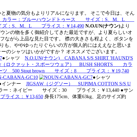
いと夏物の気分もよりリアルになります。 そこで今日は、そん
'S TOOTH' カラー：ブルーハウンドトゥース サイズ：S、M、L
 サイズ：S、M、L プライス：￥14,490
N.O.UN(ナウン)
より
タンダウンの物を多く御紹介してきた最近ですが、より夏らしいオ
フながら上品な見た目です。 襟の大きさも程よく、ボタンを
よりも、ややゆったりぐらいの方が個人的にはええなと思いま
ラーのシャツはいかがですか？ オススメでございます。
●シャツ
N.O.UN(ナウン) CABANA S/S SHIRT 'HAUND'S
ortswear（ロクァット・スポーツウェア） BUSH SHORTS カラ
500 Stout brown サイズ：8 プライス：￥19,740
●シャツ
●インナー
JIGSAW（ジグソー） SUPIMA COTTON S/S U
 カラー：ネイビー サイズ：30 プライス：￥13,440 ●サン
ライス：￥13,650
身長175cm、体重63kg、足のサイズ約