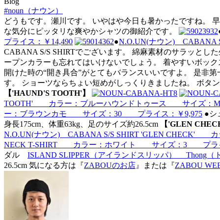
Blog
#noun（ナウン）
どうもです。瀬川です。 いやはや今日も暑かったですね。 
な気分にピッタリな爽やかシャツの御紹介です。
プライス：￥14,490
●
N.O.UN(ナウン) CABA
CABANA S/S SHIRTでございます。 綿麻素材のサ
ープンカラーも忘れてはいけないでしょう。 着やすいボック
開けた時の“開き具合”がとてもバランスいいですよ。 是非
す。 ショーツならちょい短めがしっくりきましたね。 ボタ
【'HAUND'S TOOTH'】
TOOTH' カラー：ブルーハウンドトゥース サイズ：M、
ー：ブラウンカモ サイズ：30 プライス：￥9,975
●
身長175cm、体重63kg、足のサイズ約26.5cm
【'GLEN CHEC
N.O.UN(ナウン) CABANA S/S SHIRT 'GLEN C
NECK T-SHIRT カラー：ホワイト サイズ：3 プライ
ダル
ISLAND SLIPPER（アイランドスリッパ） Th
26.5cm
気になる方は『
ZABOUのお店
』または『
ZABOU WEB