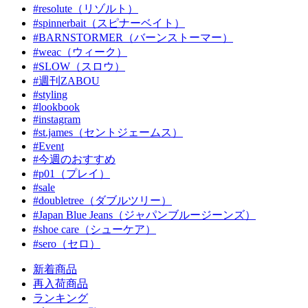
#resolute（リゾルト）
#spinnerbait（スピナーベイト）
#BARNSTORMER（バーンストーマー）
#weac（ウィーク）
#SLOW（スロウ）
#週刊ZABOU
#styling
#lookbook
#instagram
#st.james（セントジェームス）
#Event
#今週のおすすめ
#p01（プレイ）
#sale
#doubletree（ダブルツリー）
#Japan Blue Jeans（ジャパンブルージーンズ）
#shoe care（シューケア）
#sero（セロ）
新着商品
再入荷商品
ランキング