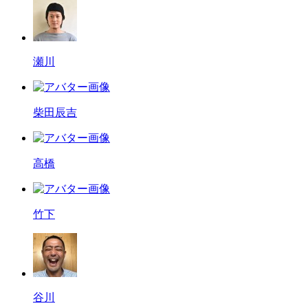
瀬川
柴田辰吉
高橋
竹下
谷川