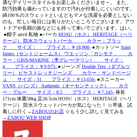
適なデイリースタイルをお楽しみくださいませ～。 また、
防汚効果も備わっていますので汚れが付着しにくいのです。
綿100％のスウェットといえどもマメな洗濯を必要としない
のも、忙しい毎日には有りがたいところでございます。アウ
トドアや長期の旅などにも持って来いでございます。はい。
●帽子 anvil 私物 ●パーカ
HOSU（ホス） HERITAGE（ヘリ
テージ） 防水スウェットパーカ カラー：ブラッ
ク サイズ： プライス：￥18,900-
●カットソー
Saint
James（セントジェームス） ウエッソン「ガシモク」 カ
ラー：GRIS/MARINE（杢グレー/マリン） サイズ：
4 プライス：￥9,975-
●ジーンズ
Double Tree（ダブルツ
リー） ピケストレッチジーンズ カラー：サンドベージ
ュ サイズ：31 プライス：￥13,650-
●スニーカー
VANS（バンズ） Authentic（オーセンティック） カラ
ー：ブルー サイズ：8.5 プライス：￥7,245-
身長
171cm 体重58kg 足26.5cm HOSU（ホス） HERITAGE（ヘリ
テージ） 防水スウェットパーカが気になった！ ☆早速、試
着しに行く→
ZABOUのお店
☆もう少し詳しく見てみる
→
ZABOU WEB SHOP