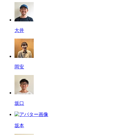
大井
岡安
坂口
坂本