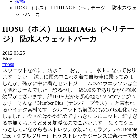
投稿
HOSU（ホス） HERITAGE（ヘリテージ） 防水スウェ
ットパーカ
HOSU（ホス） HERITAGE（ヘリテー
ジ） 防水スウェットパーカ
2012.03.25
Blog
#hosu
スウェットなのに、防水？
「おぉー。」 水玉になっており
ます。はい。 試しに雨の中これを着て自転車に乗ってみま
したが、確かに中に着たセントジェームスのウエッソンは全
く濡れませんでした。恐るべし！ 綿100％でありながら撥水
効果がございます。綿100％だから肌心地もいいのでござい
ます。そんな「Number Plus（ナンバー プラス）」と言われ
るハイテク素材です。シルエットも前回のものから進化いた
しました。今回のはやや細めですっきりシルエット。細すぎ
る事無くちょうどええ加減なのでございます。 細くてシュ
っとしていながらもストレッチが効いててラクチンのDouble
Tree（ダブルツリー） ピケストレッチジーンズに合わせて快