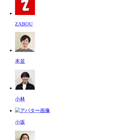
ZABOU
本並
小林
小坂