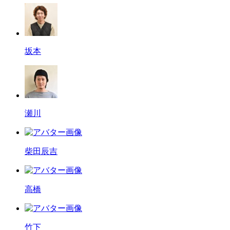
坂本
瀬川
柴田辰吉
高橋
竹下