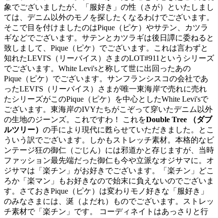
象でございましたが、「服好き」の性（さが）といたしまし
ては、デニム以外のモノを探したくなるわけでございます。
そこで目を付けましたのはPique（ピケ）やサテン、カツラ
ギなどでございます。サテンとカツラギは後日譚に委ねると
致しまして、Pique（ピケ）でございます。これは言わずと
知れたLEVI'S（リーバイス）さまのLOT#911というシリーズ
でございます。White Levi'sと称して世に出回ったあの
Pique（ピケ）でございます。サンフランシスコの会社であ
ったLEVI'S（リーバイス）さまが唯一東海岸で売れに売れ
たシリーズがこのPique（ピケ）を中心としたWhite Levi'sで
ございます。東海岸のIVYたちがこぞって穿いたデニム以外
の生地のジーンズ。これですわ！ これを
Double Tree （ダブ
ルツリー）
の手により現代に甦らせていただきました。とこ
ういう訳でございます。しかもストレッチ素材。本格的なビ
ンテージ狂の御仁（ごじん）には邪道かと存じますが、当時
ファッション最先端だった御仁も今や立派なオジサマに。オ
ジサマは「楽チン」がお好きでございます。「楽チン」どこ
ろか「楽マン」もお好きなので始末に負えないのでございま
す。さておきPique（ピケ）は変わりモノ好きな「服好き」
のみなさまには、涎（よだれ）ものでございます。ストレッ
チ素材で「楽チン」です。 コーディネイトはあっさりと行