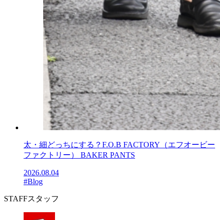
太・細どっちにする？F.O.B FACTORY（エフオービー
ファクトリー） BAKER PANTS
2026.08.04
#Blog
STAFF
スタッフ