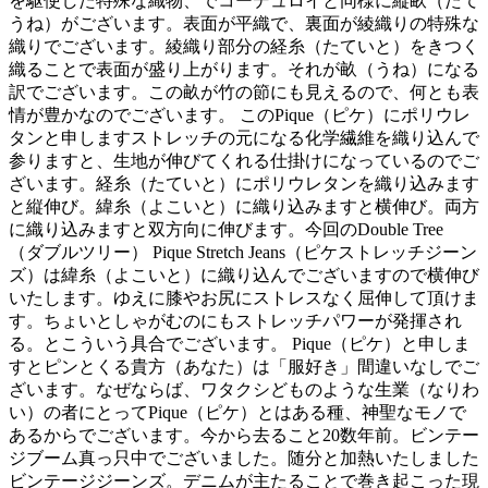
を駆使した特殊な織物、でコーデュロイと同様に縦畝（たて
うね）がございます。表面が平織で、裏面が綾織りの特殊な
織りでございます。綾織り部分の経糸（たていと）をきつく
織ることで表面が盛り上がります。それが畝（うね）になる
訳でございます。この畝が竹の節にも見えるので、何とも表
情が豊かなのでございます。 このPique（ピケ）にポリウレ
タンと申しますストレッチの元になる化学繊維を織り込んで
参りますと、生地が伸びてくれる仕掛けになっているのでご
ざいます。経糸（たていと）にポリウレタンを織り込みます
と縦伸び。緯糸（よこいと）に織り込みますと横伸び。両方
に織り込みますと双方向に伸びます。今回のDouble Tree
（ダブルツリー） Pique Stretch Jeans（ピケストレッチジーン
ズ）は緯糸（よこいと）に織り込んでございますので横伸び
いたします。ゆえに膝やお尻にストレスなく屈伸して頂けま
す。ちょいとしゃがむのにもストレッチパワーが発揮され
る。とこういう具合でございます。 Pique（ピケ）と申しま
すとピンとくる貴方（あなた）は「服好き」間違いなしでご
ざいます。なぜならば、ワタクシどものような生業（なりわ
い）の者にとってPique（ピケ）とはある種、神聖なモノで
あるからでございます。今から去ること20数年前。ビンテー
ジブーム真っ只中でございました。随分と加熱いたしました
ビンテージジーンズ。デニムが主たることで巻き起こった現