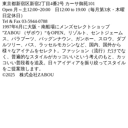
東京都新宿区新宿2丁目4番2号 カーサ御苑101
Open 月～土12:00~20:00 日12:00 to 19:00（毎月第3水・木曜
日定休日）
Tel & Fax 03-5944-0788
1997年6月に大阪・南船場にメンズセレクトショップ
”ZABOU （ザボウ）“をOPEN。リゾルト、セントジェーム
ス、パラブーツ、バッグンナウン、ガンホー、スロウ、ダブ
ルツリー、バス、ラッセルモカシンなど、国内、国外から
様々なアイテムをセレクト。ファッション（流行）だけでな
く、普遍的なスタイルがカッコいいという考えのもと、カッ
コいい普段着を追及。日々アイディアを振り絞ってスタイル
をご提案致します。
©2025 株式会社ZABOU