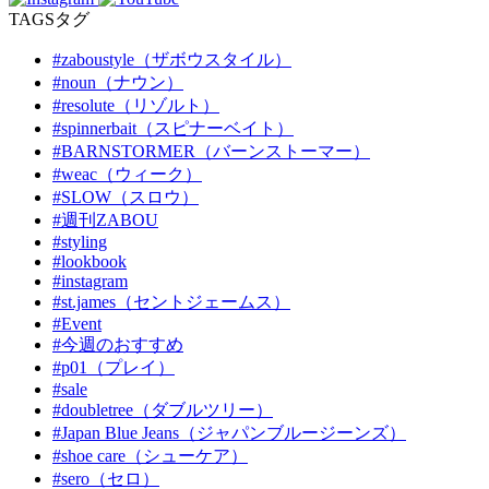
TAGS
タグ
#zaboustyle（ザボウスタイル）
#noun（ナウン）
#resolute（リゾルト）
#spinnerbait（スピナーベイト）
#BARNSTORMER（バーンストーマー）
#weac（ウィーク）
#SLOW（スロウ）
#週刊ZABOU
#styling
#lookbook
#instagram
#st.james（セントジェームス）
#Event
#今週のおすすめ
#p01（プレイ）
#sale
#doubletree（ダブルツリー）
#Japan Blue Jeans（ジャパンブルージーンズ）
#shoe care（シューケア）
#sero（セロ）