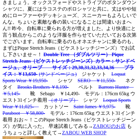
きましょう。オックスフォードやストライプのボタンダウン
シャツに。夏にはラコステのポロシャツと共に。丈はやや短
めにローファーやデッキシューズ、スニーカーもよろしいで
んな。ちょいと素敵な春の装いになることは間違いおまへ
ん!! 昨今、自転車に乗られる方が増えました。より快適にと
言う観点からこのような洋服を作らせていただいておる次第
でございます。自転車に乗るのもオネエチャンに乗るのも、
まずはPique Stretch Jeans（ピケストレッチジーンズ）でお試
し下さいませ～！
Double Tree （ダブルツリー） Pique
Stretch Jeans（ピケストレッチジーンズ）カラー：サンドベ
ージュ、オリーブ サイズ：29,30,31,32,33,34,36 プラ
イス：￥13,650-
(サンドベージュ)
ジャケット
Loquat
Sports Wear ￥19,950-
シャツ
SERO ￥11,550-
ネク
タイ
Brooks Brothers ￥8,190-
ベルト
Barrons Hunter
￥5,145-
靴 Sebago ￥14,490- モデル：176cm 65kg ウ
エスト31インチ着用
（オリーブ）
シャツ
Loquat Sports
Wear ￥11,025-
カットソー
Saint James ￥9,975-
靴
Paraboot ￥58,800-
モデル：176cm 65kg ウエスト31インチ
着用 おお～！このPique Stretch Jeans（ピケストレッチジーン
ズ）が気に入った。 早速試着してみる→
ZABOUのお店
も
うちょっと詳しく教えて→
ZABOU WEB SHOP