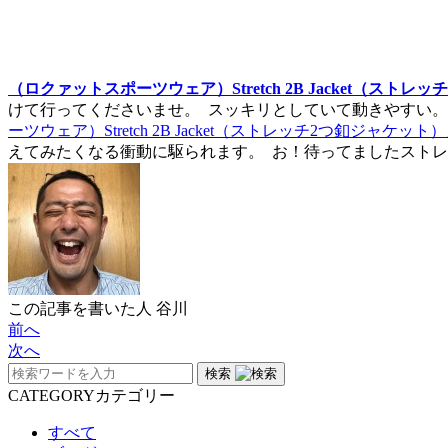
（ロクァットスポーツウェア）Stretch 2B Jacket（ストレ
けて行ってくださいませ。
スッキリとしていて動きやすい。
ーツウェア）Stretch 2B Jacket（ストレッチ2つ釦ジャケット
えてみたくなる衝動に駆られます。
お！待ってましたストレ
この記事を書いた人
谷川
前へ
次へ
検索
CATEGORY
カテゴリー
すべて