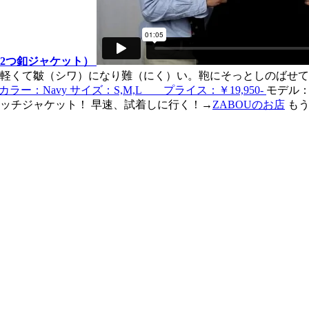
ッチ2つ釦ジャケット）
軽くて皺（シワ）になり難（にく）い。鞄にそっとしのばせ
）カラー：Navy サイズ：S,M,L プライス：￥19,950-
モデル：
ッチジャケット！ 早速、試着しに行く！→
ZABOUのお店
もう