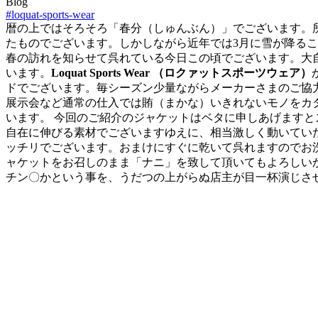
Blog
#loquat-sports-wear
暦の上ではそろそろ「春分（しゅんぶん）」でございます。
たものでございます。しかしながら近年では3月に雪が降る
春の訪れを知らせて呉れている今日この頃でございます。大
います。
Loquat Sports Wear （ロクァットスポーツウェア）
ドでございます。毎シーズン少量ながらメーカーさまのご協
展示会など通常の仕入では賄（まかな）いきれないモノをカ
います。 今回のご紹介のジャケットはベタに申しあげます
自在に伸びる素材でございますゆえに、相当激しく動いてい
ッチリでございます。おまけにすぐに乾いて呉れますのでお
ャケットをお召しのまま「ナニ」を致して頂いてもよろしい
チン〇かという事を、うだつの上がらぬ店主が目一杯演じさ