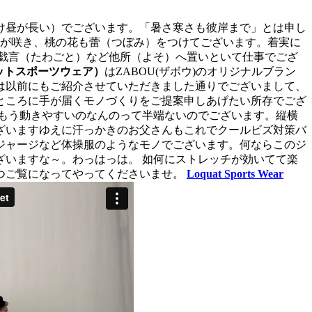
け昼が長い）でございます。「暑さ寒さも彼岸まで」とは申し
花が咲き、桃の花も蕾（つぼみ）をつけてございます。着実に
戯言（たわごと）など他所（よそ）へ置いといて仕事でござ
（ロクァットスポーツウェア）
はZABOU(ザボウ)のオリジナルブラン
は以前にもご紹介させていただきました通りでございまして、
ところに手が届くモノづくりをご提案申しあげたい所存でござ
もう動きやすいのなんのって半端ないのでございます。縦横
ざいますゆえに汗っかきのお父さんもこれでクールビズ対策バ
ジャージなど体操服のようなモノでございます。何ならこのジ
いますな～。わっはっは。 如何にストレッチが効いてて楽
つご覧になってやってくださいませ。
Loquat Sports Wear