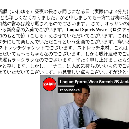
所謂（いわゆる）昼夜の長さが同じになる日（実際には14分だ
ことも珍しくなくなりました。かと申しましても一方では梅の
自然の営みは繰り返されるのでございます。 さて、オッサンの
から新商品の入荷でございます。
Loquat Sports Wear 
力のもとで拵（こしら）えさせていただいてございます。これ
タチにして楽しんでいただこうという企画でございます。痒い
とストレッチジャケットでございます。ストレッチ素材。これは
ただいてもへっちゃらなのでございます。しかも吸汗速乾でご
洗濯もラ～クラクなのでございます。平たく申し上げましたら
かと存じます。しかし、「ナニ」は大変気持ちのいいものでござ
せていただいてございます。お見苦しい点もございますがひと