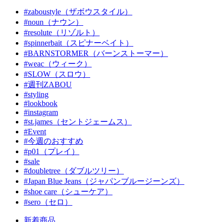
#zaboustyle（ザボウスタイル）
#noun（ナウン）
#resolute（リゾルト）
#spinnerbait（スピナーベイト）
#BARNSTORMER（バーンストーマー）
#weac（ウィーク）
#SLOW（スロウ）
#週刊ZABOU
#styling
#lookbook
#instagram
#st.james（セントジェームス）
#Event
#今週のおすすめ
#p01（プレイ）
#sale
#doubletree（ダブルツリー）
#Japan Blue Jeans（ジャパンブルージーンズ）
#shoe care（シューケア）
#sero（セロ）
新着商品