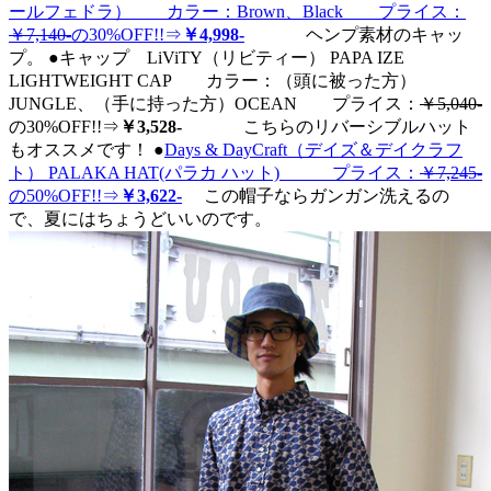
ールフェドラ） カラー：Brown、Black プライス：
￥7,140-
の30%OFF!!⇒
￥4,998-
ヘンプ素材のキャッ
プ。
●キャップ LiViTY（リビティー） PAPA IZE
LIGHTWEIGHT CAP カラー：（頭に被った方）
JUNGLE、（手に持った方）OCEAN プライス：
￥5,040-
の30%OFF!!⇒
￥3,528-
こちらのリバーシブルハット
もオススメです！
●
Days & DayCraft（デイズ＆デイクラフ
ト） PALAKA HAT(パラカ ハット) プライス：
￥7,245-
の50%OFF!!⇒
￥3,622-
この帽子ならガンガン洗えるの
で、夏にはちょうどいいのです。