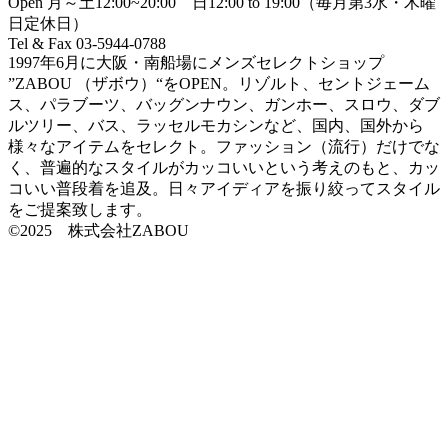
Open 月～土12:00~20:00 日12:00 to 19:00（毎月第3水・木曜
日定休日）
Tel & Fax 03-5944-0788
1997年6月に大阪・南船場にメンズセレクトショップ
”ZABOU （ザボウ）“をOPEN。リゾルト、セントジェーム
ス、パラブーツ、バッグンナウン、ガンホー、スロウ、ダブ
ルツリー、バス、ラッセルモカシンなど、国内、国外から
様々なアイテムをセレクト。ファッション（流行）だけでな
く、普遍的なスタイルがカッコいいという考えのもと、カッ
コいい普段着を追及。日々アイディアを振り絞ってスタイル
をご提案致します。
©2025 株式会社ZABOU