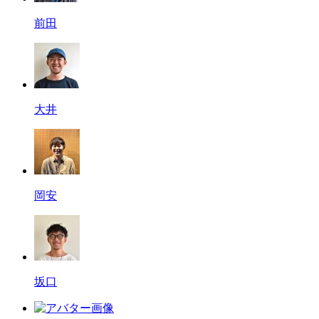
前田
大井
岡安
坂口