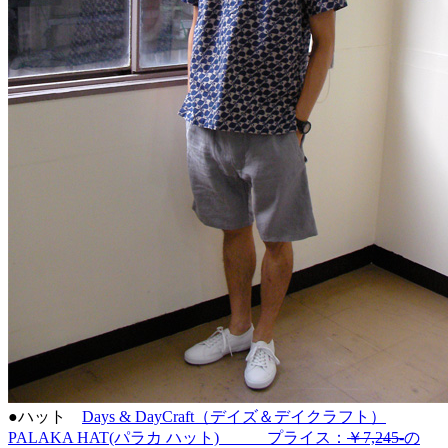
●ハット
Days & DayCraft（デイズ＆デイクラフト）
PALAKA HAT(パラカ ハット) プライス：
￥7,245-
の