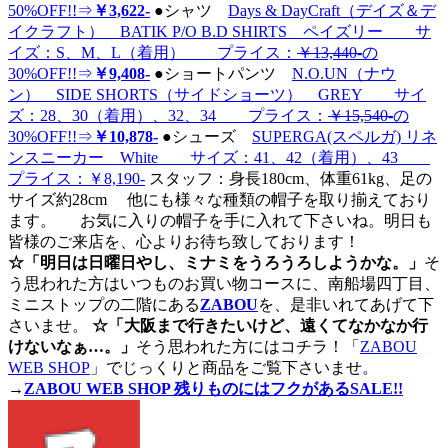
50%OFF!!⇒
￥3,622-
●シャツ
Days & DayCraft（デイズ＆デ
イクラフト） BATIK P/O B.D SHIRTS ペイズリー サ
イズ：S、M、L（着用） プライス：
￥13,440-
の
30%OFF!!⇒
￥9,408-
●ショートパンツ
N.O.UN（ナウ
ン） SIDE SHORTS（サイドショーツ） GREY サイ
ズ：28、30（着用）、32、34 プライス：
￥15,540-
の
30%OFF!!⇒
￥10,878-
●シューズ
SUPERGA(スペルガ) リネ
ンスニーカー White サイズ：41、42（着用）、43
プライス：￥8,190-
スタッフ：身長180cm、体重61kg、足の
サイズ約28cm 他にも様々な種類の帽子を取り揃えており
ます。
お気に入りの帽子を手に入れて下さいね。明日も
皆様のご来店を、心よりお待ち致しております！
☆「明日は日曜日やし、ミナミをうろうろしようかな。」
そ
う思われた方はいつものお買い物コースに、南船場四丁目、
ミニストップの二階にある
ZABOU
を、是非いれてあげて下
さいませ。
☆「大阪まで行きたいけど、遠くてなかなか行
けないなぁ…。」
そう思われた方にはコチラ！「
ZABOU
WEB SHOP
」でじっくりと商品をご覧下さいませ。
→
ZABOU WEB SHOP 残りものにはフクがあるSALE!!