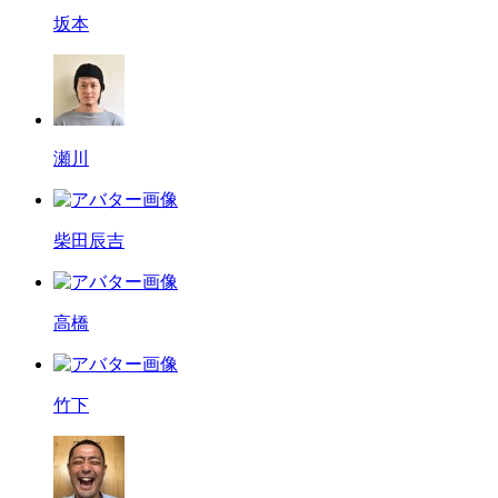
坂本
瀬川
柴田辰吉
高橋
竹下