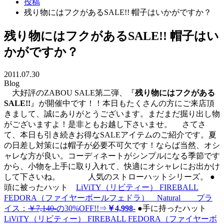
投稿
残り物にはフクがあるSALE!! 帽子はいかがですか？
残り物にはフクがあるSALE!! 帽子はい
かがですか？
2011.07.30
Blog
大好評のZABOU SALE第二弾、『
残り物にはフクがある
SALE!!
』が開催中です！！本日もたくさんの方にご来店頂
きまして、誠にありがとうございます。まだまだ掘り出し物
がございますよ！是非ともお越し下さいませ。 さてさ
て、本日も引き続きお得なSALEアイテムのご紹介です。夏
の日差し対策には帽子が必要不可欠です！ならば当然、オシ
ャレな方が良い。コーディネートがシンプルになる季節です
から、小物を上手に取り入れて、快適にオシャレにお出かけ
して下さいね。
人気のストローハットシリーズ。
●
頭に被ったハット
LiViTY（リビティー） FIREBALL
FEDORA（ファイヤーボールフェドラ） Natural プラ
イス：
￥7,140-
の30%OFF!!⇒
￥4,998-
●手に持ったハット
LiViTY（リビティー） FIREBALL FEDORA（ファイヤーボ