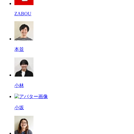
ZABOU
本並
小林
小坂