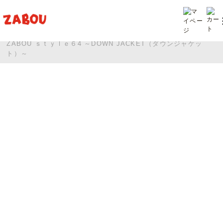
TOP
投稿
ZABOU ｓｔｙｌｅ６4 ～DOWN JACKET（ダウンジャケッ
ト）～