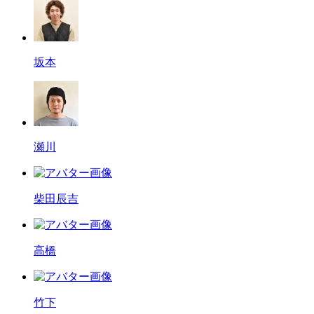
坂本
瀬川
柴田辰吉
高橋
竹下