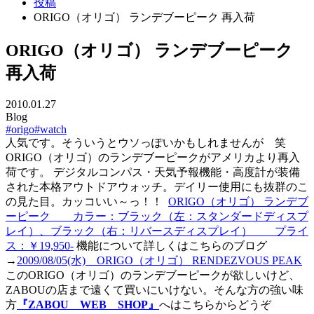
投稿
ORIGO（オリゴ） ランデブーピーク 再入荷
ORIGO（オリゴ） ランデブーピーク
再入荷
2010.01.27
Blog
#origo
#watch
人気です。そういうとウソっぽいかもしれませんが 笑
ORIGO（オリゴ）のランデブーピークがアメリカより再入
荷です。 デジタルコンパス・天気予報機能・高度計が装備
された本格アウトドアウォッチ。デイリー使用にも抜群のこ
の見た目。カッコいい～っ！！
ORIGO（オリゴ） ランデブ
ーピーク カラー：ブラック（左：スタンダードディスプ
レイ）、ブラック（右：リバースディスプレイ） プライ
ス：￥19,950-
機能について詳しくはこちらのブログ
→
2009/08/05(水) ORIGO（オリゴ） RENDEZVOUS PEAK
このORIGO（オリゴ）のランデブーピークが欲しいけど、
ZABOUの店まで遠くて買いにいけない。そんな方の強い味
方
『ZABOU WEB SHOP』
へはこちらからどうぞ