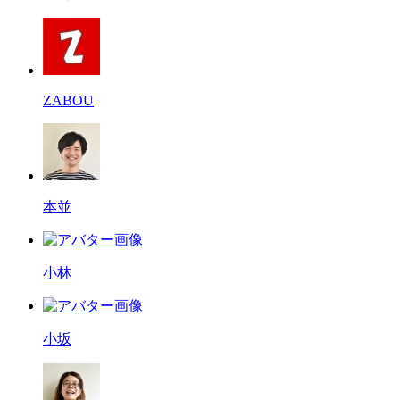
ZABOU
本並
小林
小坂