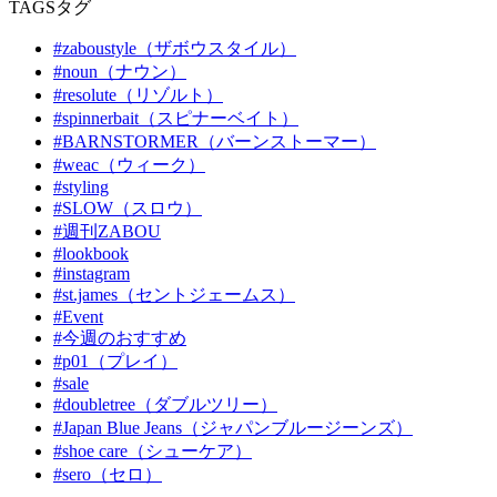
TAGS
タグ
#zaboustyle（ザボウスタイル）
#noun（ナウン）
#resolute（リゾルト）
#spinnerbait（スピナーベイト）
#BARNSTORMER（バーンストーマー）
#weac（ウィーク）
#styling
#SLOW（スロウ）
#週刊ZABOU
#lookbook
#instagram
#st.james（セントジェームス）
#Event
#今週のおすすめ
#p01（プレイ）
#sale
#doubletree（ダブルツリー）
#Japan Blue Jeans（ジャパンブルージーンズ）
#shoe care（シューケア）
#sero（セロ）