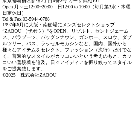
東京都新宿区新宿2丁目4番2号 カーサ御苑101
Open 月～土12:00~20:00 日12:00 to 19:00（毎月第3水・木曜
日定休日）
Tel & Fax 03-5944-0788
1997年6月に大阪・南船場にメンズセレクトショップ
”ZABOU （ザボウ）“をOPEN。リゾルト、セントジェーム
ス、パラブーツ、バッグンナウン、ガンホー、スロウ、ダブ
ルツリー、バス、ラッセルモカシンなど、国内、国外から
様々なアイテムをセレクト。ファッション（流行）だけでな
く、普遍的なスタイルがカッコいいという考えのもと、カッ
コいい普段着を追及。日々アイディアを振り絞ってスタイル
をご提案致します。
©2025 株式会社ZABOU