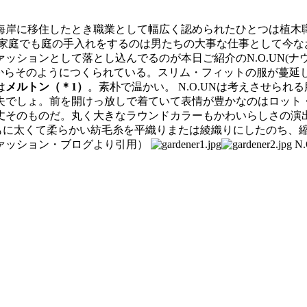
移住したとき職業として幅広く認められたひとつは植木職人（Ga
各家庭でも庭の手入れをするのは男たちの大事な仕事として今な
ンとして落とし込んでるのが本日ご紹介のN.O.UN(ナウン) 
うにとの工夫からそのようにつくられている。スリム・フィットの服
は
メルトン（＊1）
。素朴で温かい。 N.O.UNは考えさせら
夫でしょ。前を開けっ放しで着ていて表情が豊かなのはロット
丈そのものだ。丸く大きなラウンドカラーもかわいらしさの演出
もに太くて柔らかい紡毛糸を平織りまたは綾織りにしたのち、
ァッション・ブログより引用）
N