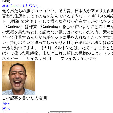
Blog
#coat
#noun（ナウン）
働く男たちの服はカッコいい。その昔、日本人がアメリカ西海岸に
言われ住所としてその名を刻んでいるそうな。 イギリスの
ト（塵除けの外套）として様々な洋服が存在するがそれをファッショ
（Gardener）は作業（Gardening）をしやすいよ
の気概を男たちとして認めない訳にはいかないだろう。素材
だって作業するんだからポケットに手を入れなくたって大丈
ン。掛けボタンと違ってしっかりと打ち込まれたボタンは頑
一捻り効いてます。
（＊1）メルトン
とは、たて・よこ糸と
ば）で覆った毛織物、またはこれに類似の織物のこと。（フ
ネイビー サイズ：M、L プライス：￥20,790-
この記事を書いた人
谷川
前へ
次へ