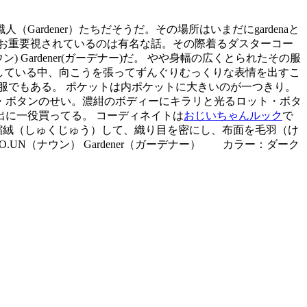
rdener）たちだそうだ。その場所はいまだにgardenaと
お重要視されているのは有名な話。その際着るダスターコー
Gardener(ガーデナー)だ。 やや身幅の広くとられたその服
が蔓延している中、向こうを張ってずんぐりむっくりな表情を出すこ
れる服でもある。 ポケットは内ポケットに大きいのが一つきり。
・ボタンのせい。濃紺のボディーにキラリと光るロット・ボタ
に一役買ってる。 コーディネイトは
おじいちゃんルック
で
縮絨（しゅくじゅう）して、織り目を密にし、布面を毛羽（け
.O.UN（ナウン） Gardener（ガーデナー） カラー：ダーク