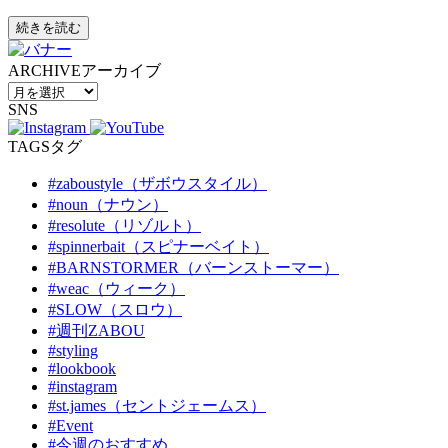
続きを読む
ARCHIVE
アーカイブ
SNS
TAGS
タグ
#zaboustyle（ザボウスタイル）
#noun（ナウン）
#resolute（リゾルト）
#spinnerbait（スピナーベイト）
#BARNSTORMER（バーンストーマー）
#weac（ウィーク）
#SLOW（スロウ）
#週刊ZABOU
#styling
#lookbook
#instagram
#st.james（セントジェームス）
#Event
#今週のおすすめ