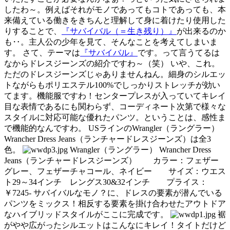
したわ～。例えばそれがモノであってもコトであっても、本
来備えている働きをきちんと理解して身に着けたり使用した
りすることで、
『サバイバル（＝生き残り）』
が出来るのか
も‥。主人公の少年を見て、そんなことを考えてしまいま
す。 さて、テーマは
『サバイバル』
です。って言うてるは
なからドレスジーンズの紹介ですわ～（笑） いや、これ。
ただのドレスジーンズじゃありませんねん。細身のシルエッ
トながらもポリエステル100%でしっかりストレッチが効い
てます。機能服ですわ！センタープレスが入っていてキレイ
目な表情であるにも関わらず、コーディネート次第で様々な
スタイルに対応可能な優れたパンツ。ということは、感性ま
で機能的なんですわ。 USラインのWrangler（ラングラー）
Wrancher Dress Jeans（ランチャードレスジーンズ）は全3
色。
Wrangler（ラングラー） Wrancher Dress
Jeans（ランチャードレスジーンズ） カラー：フェザー
グレー、フェザーチャコール、ネイビー サイズ：ウエス
ト29～34インチ レングス30&32インチ プライス：
￥7245- サバイバルなモノ？に、ドレスの要素が潜んでいる
パンツをミックス！相反する要素を掛け合わせたアウトドア
なハイブリッドスタイルがここに完成です。
裾
がやや広がったシルエットはこんなにキレイ！タイトだけど