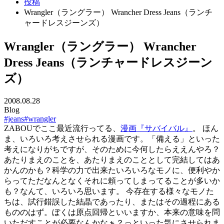
投稿
Wrangler（ラングラー） Wrancher Dress Jeans（ランチ
ャードレスジーンズ）
Wrangler（ラングラー） Wrancher
Dress Jeans（ランチャードレスジーン
ズ）
2008.08.28
Blog
#jeans
#wrangler
ZABOUでここ最近流行ってる、
漫画『サバイバル』
。 ほん
ま、いろいろ考えさせられる漫画です。「備える」といった
考えになりがちですが、そのために今何したらええんやろ？
あたりまえのことを、あたりまえのこととして完結してはあ
かんのかも？科学の力で出来たいろいろなモノに、便利やか
らってただなんとなくそれに頼ってしまってることが多いか
も？なんて、いろいろ思います。 今存在する様々なモノた
ちは、試行錯誤した結晶であったり、またはその過程にある
もののはず。ぼくは原点回帰といいますか、本来の意味を問
いただすことが必要なんかなぁ？っといった気にさせられま