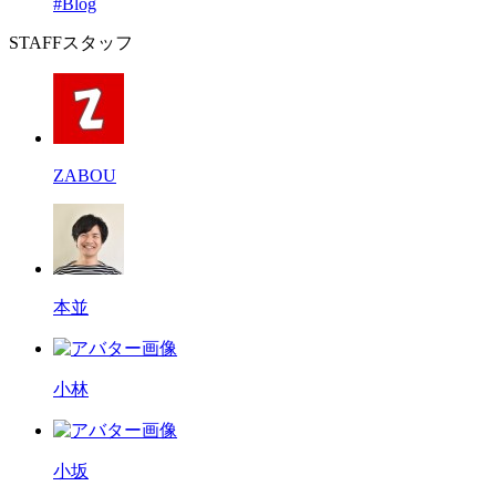
#Blog
STAFF
スタッフ
ZABOU
本並
小林
小坂