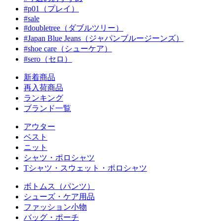
#p01（プレイ）
#sale
#doubletree（ダブルツリー）
#Japan Blue Jeans（ジャパンブルージーンズ）
#shoe care（シューケア）
#sero（セロ）
新着商品
再入荷商品
ランキング
ブランド一覧
アウター
ベスト
ニット
シャツ・ポロシャツ
Tシャツ・スウェット・ポロシャツ
ボトムス（パンツ）
シューズ・ケア用品
ファッション小物
バッグ・ポーチ