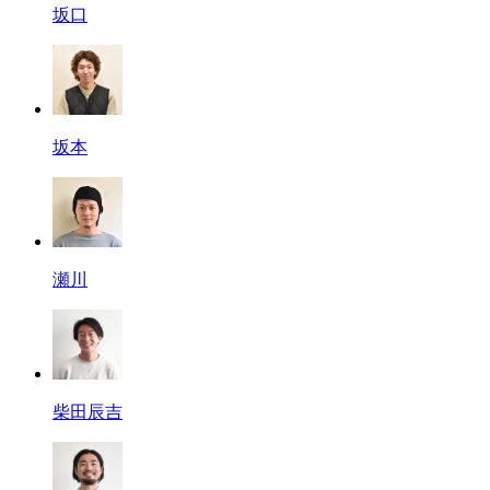
坂口
坂本
瀬川
柴田辰吉