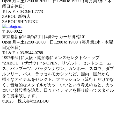
Open 月～土12:00 to 20:00 日12:00 to 19:00（毎月第3水・木
曜日定休日）
Tel & Fax 03-3461-7773
ZABOU 新宿店
ZABOU SHINJUKU
〒160-0022
東京都新宿区新宿2丁目4番2号 カーサ御苑101
Open 月～土12:00~20:00 日12:00 to 19:00（毎月第3水・木曜
日定休日）
Tel & Fax 03-5944-0788
1997年6月に大阪・南船場にメンズセレクトショップ
”ZABOU （ザボウ）“をOPEN。リゾルト、セントジェーム
ス、パラブーツ、バッグンナウン、ガンホー、スロウ、ダブ
ルツリー、バス、ラッセルモカシンなど、国内、国外から
様々なアイテムをセレクト。ファッション（流行）だけでな
く、普遍的なスタイルがカッコいいという考えのもと、カッ
コいい普段着を追及。日々アイディアを振り絞ってスタイル
をご提案致します。
©2025 株式会社ZABOU