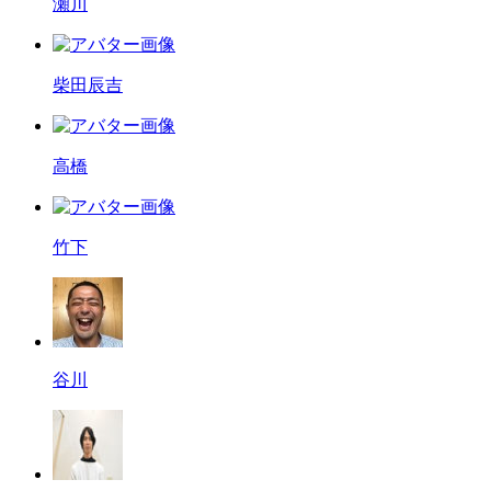
瀬川
柴田辰吉
高橋
竹下
谷川