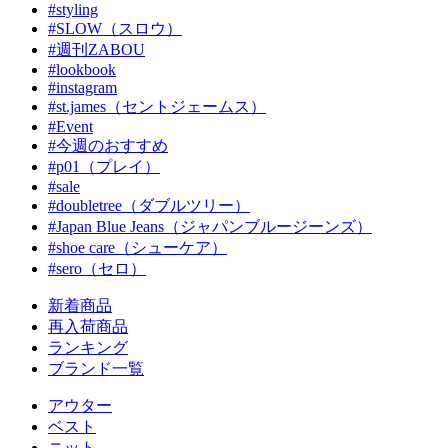
#styling
#SLOW（スロウ）
#週刊ZABOU
#lookbook
#instagram
#st.james（セントジェームス）
#Event
#今週のおすすめ
#p01（プレイ）
#sale
#doubletree（ダブルツリー）
#Japan Blue Jeans（ジャパンブルージーンズ）
#shoe care（シューケア）
#sero（セロ）
新着商品
再入荷商品
ランキング
ブランド一覧
アウター
ベスト
ニット