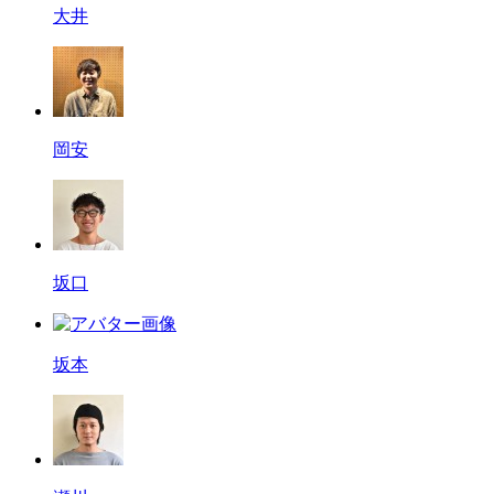
大井
岡安
坂口
坂本