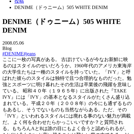
投稿
DENIME（ドゥニーム）505 WHITE DENIM
DENIME（ドゥニーム）505 WHITE
DENIM
2008.05.06
Blog
#DENIME
#jeans
ここに一枚の写真がある。 古ぼけているが今なお新鮮に映
るのはスタイルのせいだろうか。1960年代のアメリカ東海岸
の大学生たちは一種のスタイルを持っていた。「IVY」と呼
ばれた彼らのスタイルは独特で且つ合理的なものだった。勉
強とスポーツに明け暮れたその生活は卒業後の飛躍を意味し
ている。 昭和４０年（１９６５年）に出版された『TAKE
IVY』には「IVY」の基本となるスタイルがたくさん盛り込
まれている。平成２０年（２００８年）の今にも通ずるもの
もあるし、そうでないものも当然ながらある。ただ、その
「IVY」といわれるスタイルには廃れる事のない魅力が満載
だ。 よく何を合わせたらかっこいいですか？と質問され
る。もちろんAとBは誰の目にもよく合うと認められるが、