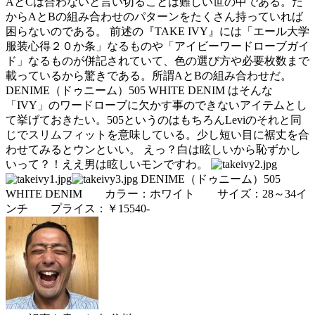
AとCは合わないと言い切ることは難しい世の中である。だ
からAとBの組み合わせのパターンをたくさん持っていれば
困らないのである。 前述の『TAKE IVY』には「エール大学
服装心得２０か条」なるものや「アイビーワードローブガイ
ド」なるものが併記されていて、色の選び方や必要枚数まで
載っているから驚きである。所謂AとBの組み合わせだ。
DENIME（ドゥニーム）505 WHITE DENIM はそんな
「IVY」のワードローブに欠かす事のできないアイテムとし
て挙げておきたい。505というのはもちろんLeviのそれと同
じでスリムフィットを意味している。少し短い目に裾丈を合
わせてみるとウンといい。 えっ？白は眩しいから恥ずかし
いって？！ええ男は眩しいモンですわ。
DENIME（ドゥニーム）505
WHITE DENIM カラー：ホワイト サイズ：28～34イ
ンチ プライス：￥15540-