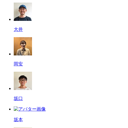
大井
岡安
坂口
坂本