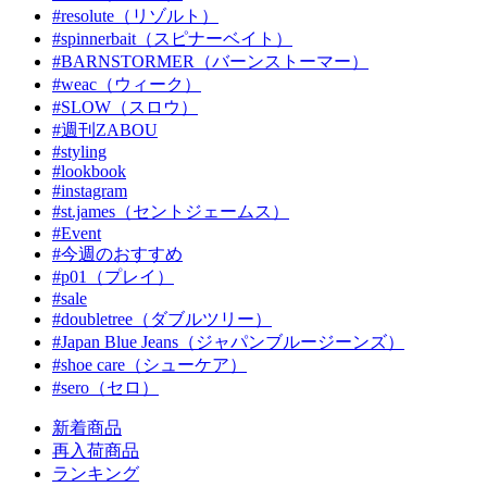
#resolute（リゾルト）
#spinnerbait（スピナーベイト）
#BARNSTORMER（バーンストーマー）
#weac（ウィーク）
#SLOW（スロウ）
#週刊ZABOU
#styling
#lookbook
#instagram
#st.james（セントジェームス）
#Event
#今週のおすすめ
#p01（プレイ）
#sale
#doubletree（ダブルツリー）
#Japan Blue Jeans（ジャパンブルージーンズ）
#shoe care（シューケア）
#sero（セロ）
新着商品
再入荷商品
ランキング