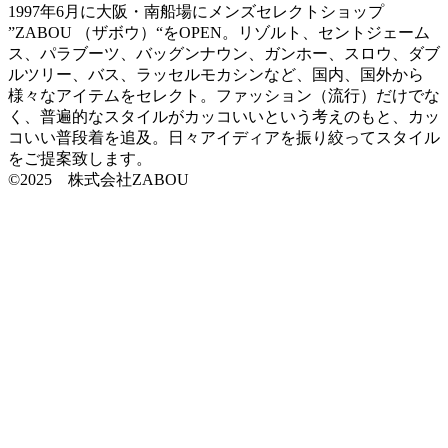
1997年6月に大阪・南船場にメンズセレクトショップ
”ZABOU （ザボウ）“をOPEN。リゾルト、セントジェーム
ス、パラブーツ、バッグンナウン、ガンホー、スロウ、ダブ
ルツリー、バス、ラッセルモカシンなど、国内、国外から
様々なアイテムをセレクト。ファッション（流行）だけでな
く、普遍的なスタイルがカッコいいという考えのもと、カッ
コいい普段着を追及。日々アイディアを振り絞ってスタイル
をご提案致します。
©2025 株式会社ZABOU