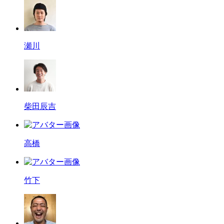
瀬川
柴田辰吉
高橋
竹下