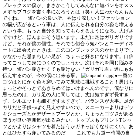
プレックスの僕が、まさかこうしてみんなに短パンをオスス
メするブログを書く事になろうとは（笑）人生わからんもん
ですね。 短パンの良い所、やはり涼しい！ファッション
の幅が広がるという事は、人に伝えられる自分の姿も増える
という事。もっと自分を知ってもらえるようになる。大げさ
ですけど、ほんまにそう思います。未だに足はガリガリです
けど、それが僕の個性。それでも似合う短パンとコーディネ
ートに出会えたときは、このコンプレックスのかたまりでし
かなかった忌まわしい足が、ちょっと好きになります。自信
ってこうして身につくのでしょうか。次はそれを同じ悩みを
持つ、短パン穿きたくても穿けない『ガリガリ君』達にもお
伝えするのが、今の僕に出来る事。
●一番の
コツはとにかく色々穿いてみて果敢に挑戦すること！男はち
ょっとやそっとであきらめてはいけまへんのです。僕なりに
思ったのは、ガリ足の人に関しては、丈は短すぎず長すぎ
ず、シルエットも細すぎず太すぎず、バランスが大事。足が
ガリだと子供っぽく見えやすいので、スニーカーよりはデッ
キシューズとかデザートブーツとか、ちょっとゴツさがある
ほうが良い雰囲気が出るみたい。トップスもプリントTシャ
ツとかよりはシャツを着たほうがガキっぽくなりにくい。あ
とはひたすら穿いてみるのだ！ これでも片道一時間の自