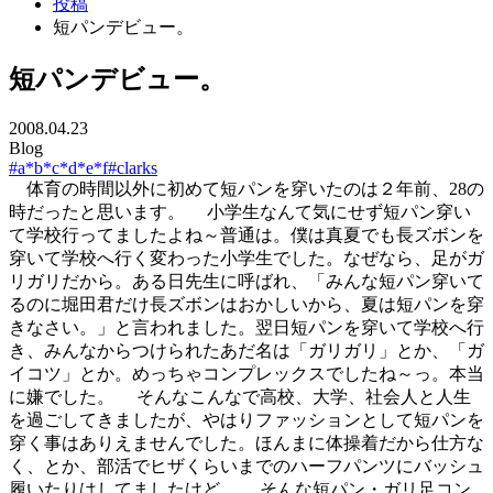
投稿
短パンデビュー。
短パンデビュー。
2008.04.23
Blog
#a*b*c*d*e*f
#clarks
体育の時間以外に初めて短パンを穿いたのは２年前、28の
時だったと思います。 小学生なんて気にせず短パン穿い
て学校行ってましたよね～普通は。僕は真夏でも長ズボンを
穿いて学校へ行く変わった小学生でした。なぜなら、足がガ
リガリだから。ある日先生に呼ばれ、「みんな短パン穿いて
るのに堀田君だけ長ズボンはおかしいから、夏は短パンを穿
きなさい。」と言われました。翌日短パンを穿いて学校へ行
き、みんなからつけられたあだ名は「ガリガリ」とか、「ガ
イコツ」とか。めっちゃコンプレックスでしたね～っ。本当
に嫌でした。 そんなこんなで高校、大学、社会人と人生
を過ごしてきましたが、やはりファッションとして短パンを
穿く事はありえませんでした。ほんまに体操着だから仕方な
く、とか、部活でヒザくらいまでのハーフパンツにバッシュ
履いたりはしてましたけど。 そんな短パン・ガリ足コン