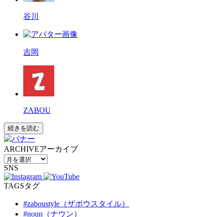
谷川
吉岡
ZABOU
続きを読む
ARCHIVE
アーカイブ
SNS
TAGS
タグ
#zaboustyle（ザボウスタイル）
#noun（ナウン）