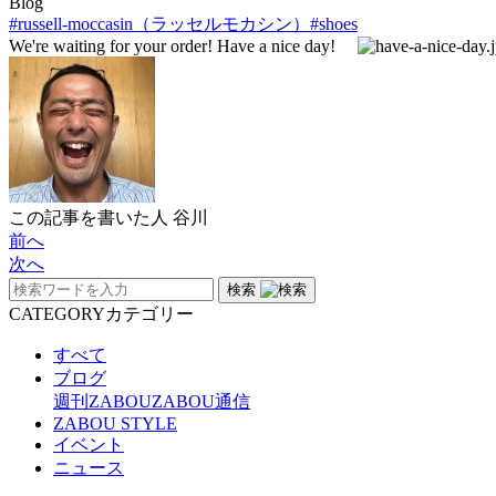
Blog
#russell-moccasin（ラッセルモカシン）
#shoes
We're waiting for your order! Have a nice day!
この記事を書いた人
谷川
前へ
次へ
検索
CATEGORY
カテゴリー
すべて
ブログ
週刊ZABOU
ZABOU通信
ZABOU STYLE
イベント
ニュース