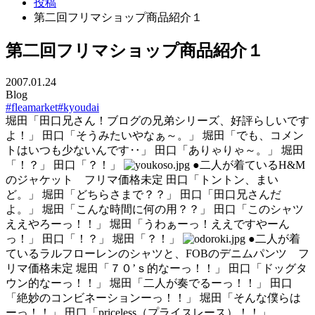
投稿
第二回フリマショップ商品紹介１
第二回フリマショップ商品紹介１
2007.01.24
Blog
#fleamarket
#kyoudai
堀田「田口兄さん！ブログの兄弟シリーズ、好評らしいです
よ！」 田口「そうみたいやなぁ～。」 堀田「でも、コメン
トはいつも少ないんです‥」 田口「ありゃりゃ～。」 堀田
「！？」 田口「？！」
●二人が着ているH&M
のジャケット フリマ価格未定 田口「トントン、まい
ど。」 堀田「どちらさまで？？」 田口「田口兄さんだ
よ。」 堀田「こんな時間に何の用？？」 田口「このシャツ
ええやろーっ！！」 堀田「うわぁーっ！ええですやーん
っ！」 田口「！？」 堀田「？！」
●二人が着
ているラルフローレンのシャツと、FOBのデニムパンツ フ
リマ価格未定 堀田「７０’ｓ的なーっ！！」 田口「ドッグタ
ウン的なーっ！！」 堀田「二人が奏でるーっ！！」 田口
「絶妙のコンビネーションーっ！！」 堀田「そんな僕らは
ーっ！！」 田口「priceless（プライスレース）！！」