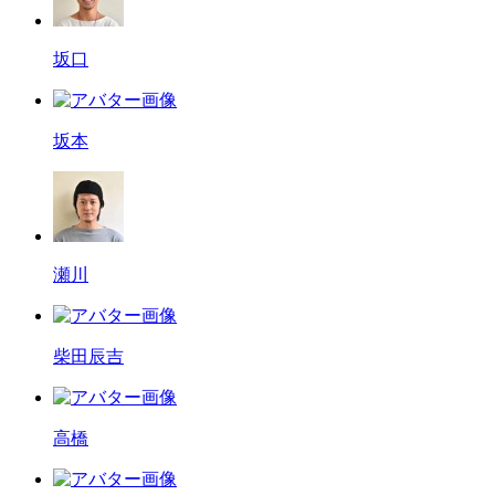
坂口
坂本
瀬川
柴田辰吉
高橋