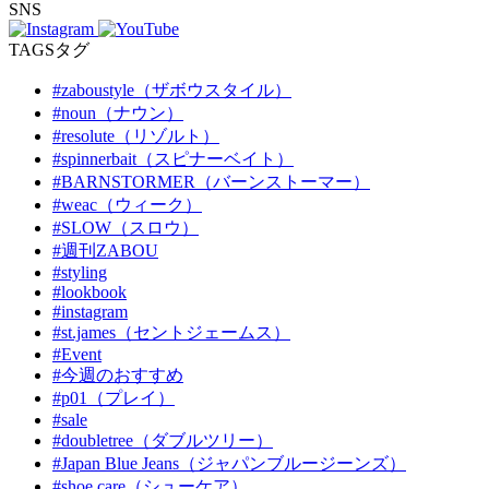
SNS
TAGS
タグ
#zaboustyle（ザボウスタイル）
#noun（ナウン）
#resolute（リゾルト）
#spinnerbait（スピナーベイト）
#BARNSTORMER（バーンストーマー）
#weac（ウィーク）
#SLOW（スロウ）
#週刊ZABOU
#styling
#lookbook
#instagram
#st.james（セントジェームス）
#Event
#今週のおすすめ
#p01（プレイ）
#sale
#doubletree（ダブルツリー）
#Japan Blue Jeans（ジャパンブルージーンズ）
#shoe care（シューケア）