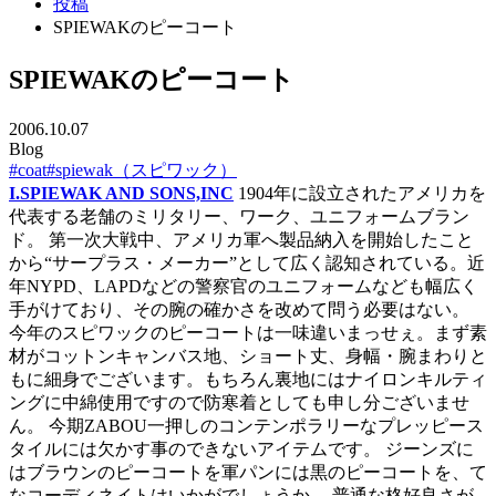
投稿
SPIEWAKのピーコート
SPIEWAKのピーコート
2006.10.07
Blog
#coat
#spiewak（スピワック）
I.SPIEWAK AND SONS,INC
1904年に設立されたアメリカを
代表する老舗のミリタリー、ワーク、ユニフォームブラン
ド。 第一次大戦中、アメリカ軍へ製品納入を開始したこと
から“サープラス・メーカー”として広く認知されている。近
年NYPD、LAPDなどの警察官のユニフォームなども幅広く
手がけており、その腕の確かさを改めて問う必要はない。
今年のスピワックのピーコートは一味違いまっせぇ。まず素
材がコットンキャンバス地、ショート丈、身幅・腕まわりと
もに細身でございます。もちろん裏地にはナイロンキルティ
ングに中綿使用ですので防寒着としても申し分ございませ
ん。 今期ZABOU一押しのコンテンポラリーなプレッピース
タイルには欠かす事のできないアイテムです。 ジーンズに
はブラウンのピーコートを軍パンには黒のピーコートを、て
なコーディネイトはいかがでしょうか。 普通な格好良さが