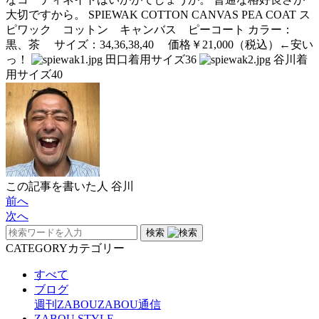
大切ですから。 SPIEWAK COTTON CANVAS PEA COAT ス
ピワック コットン キャンバス ピーコート カラー：
黒、茶 サイズ：34,36,38,40 価格￥21,000（税込）←安い
っ！
田口着用サイズ36
谷川着
用サイズ40
この記事を書いた人
谷川
前へ
次へ
検索
CATEGORY
カテゴリー
すべて
ブログ
週刊ZABOU
ZABOU通信
ZABOU STYLE