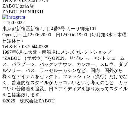
Tel & Fax 03-3461-7773
ZABOU 新宿店
ZABOU SHINJUKU
〒160-0022
東京都新宿区新宿2丁目4番2号 カーサ御苑101
Open 月～土12:00~20:00 日12:00 to 19:00（毎月第3水・木曜
日定休日）
Tel & Fax 03-5944-0788
1997年6月に大阪・南船場にメンズセレクトショップ
”ZABOU （ザボウ）“をOPEN。リゾルト、セントジェーム
ス、パラブーツ、バッグンナウン、ガンホー、スロウ、ダブ
ルツリー、バス、ラッセルモカシンなど、国内、国外から
様々なアイテムをセレクト。ファッション（流行）だけでな
く、普遍的なスタイルがカッコいいという考えのもと、カッ
コいい普段着を追及。日々アイディアを振り絞ってスタイル
をご提案致します。
©2025 株式会社ZABOU