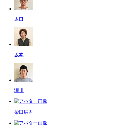
坂口
坂本
瀬川
柴田辰吉