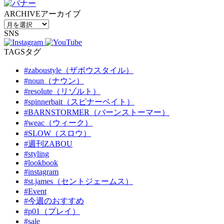
ARCHIVE
アーカイブ
SNS
TAGS
タグ
#zaboustyle（ザボウスタイル）
#noun（ナウン）
#resolute（リゾルト）
#spinnerbait（スピナーベイト）
#BARNSTORMER（バーンストーマー）
#weac（ウィーク）
#SLOW（スロウ）
#週刊ZABOU
#styling
#lookbook
#instagram
#st.james（セントジェームス）
#Event
#今週のおすすめ
#p01（プレイ）
#sale