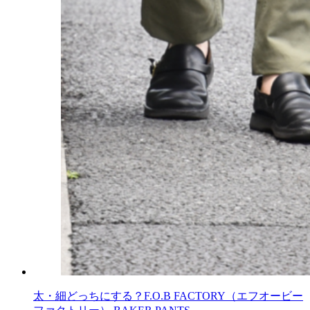
太・細どっちにする？F.O.B FACTORY（エフオービー