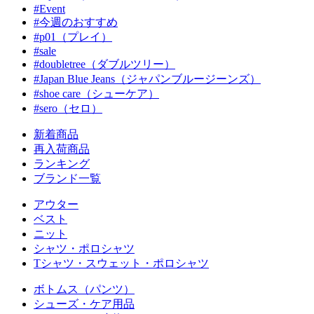
#Event
#今週のおすすめ
#p01（プレイ）
#sale
#doubletree（ダブルツリー）
#Japan Blue Jeans（ジャパンブルージーンズ）
#shoe care（シューケア）
#sero（セロ）
新着商品
再入荷商品
ランキング
ブランド一覧
アウター
ベスト
ニット
シャツ・ポロシャツ
Tシャツ・スウェット・ポロシャツ
ボトムス（パンツ）
シューズ・ケア用品