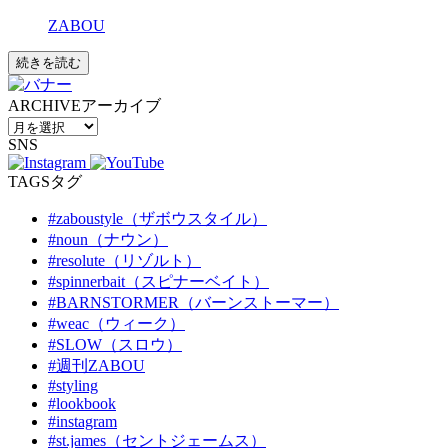
ZABOU
続きを読む
ARCHIVE
アーカイブ
SNS
TAGS
タグ
#zaboustyle（ザボウスタイル）
#noun（ナウン）
#resolute（リゾルト）
#spinnerbait（スピナーベイト）
#BARNSTORMER（バーンストーマー）
#weac（ウィーク）
#SLOW（スロウ）
#週刊ZABOU
#styling
#lookbook
#instagram
#st.james（セントジェームス）