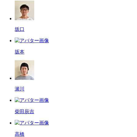
坂口
坂本
瀬川
柴田辰吉
高橋