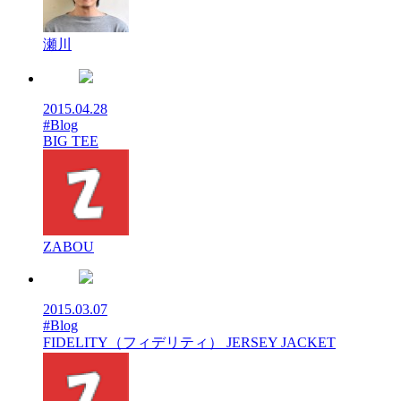
瀬川
2015.04.28
#Blog
BIG TEE
ZABOU
2015.03.07
#Blog
FIDELITY（フィデリティ） JERSEY JACKET