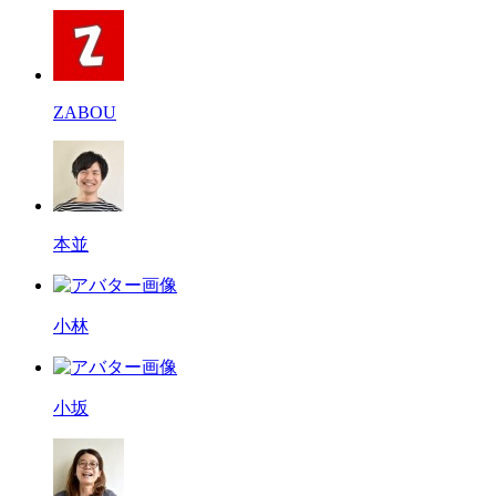
ZABOU
本並
小林
小坂