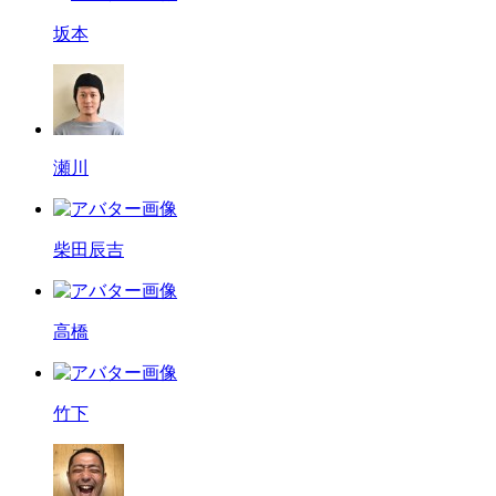
坂本
瀬川
柴田辰吉
高橋
竹下