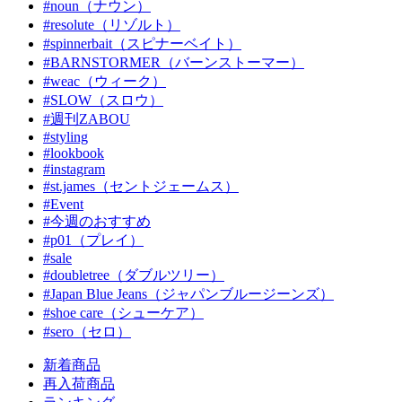
#noun（ナウン）
#resolute（リゾルト）
#spinnerbait（スピナーベイト）
#BARNSTORMER（バーンストーマー）
#weac（ウィーク）
#SLOW（スロウ）
#週刊ZABOU
#styling
#lookbook
#instagram
#st.james（セントジェームス）
#Event
#今週のおすすめ
#p01（プレイ）
#sale
#doubletree（ダブルツリー）
#Japan Blue Jeans（ジャパンブルージーンズ）
#shoe care（シューケア）
#sero（セロ）
新着商品
再入荷商品