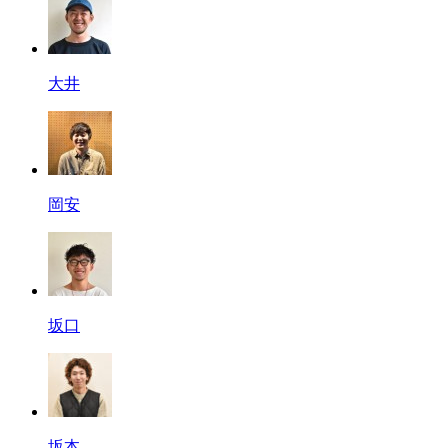
大井
岡安
坂口
坂本