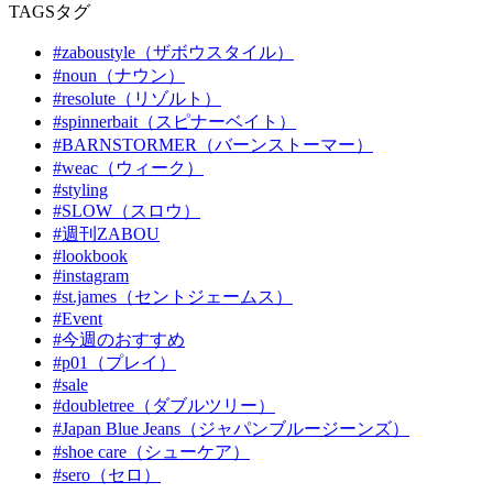
TAGS
タグ
#zaboustyle（ザボウスタイル）
#noun（ナウン）
#resolute（リゾルト）
#spinnerbait（スピナーベイト）
#BARNSTORMER（バーンストーマー）
#weac（ウィーク）
#styling
#SLOW（スロウ）
#週刊ZABOU
#lookbook
#instagram
#st.james（セントジェームス）
#Event
#今週のおすすめ
#p01（プレイ）
#sale
#doubletree（ダブルツリー）
#Japan Blue Jeans（ジャパンブルージーンズ）
#shoe care（シューケア）
#sero（セロ）