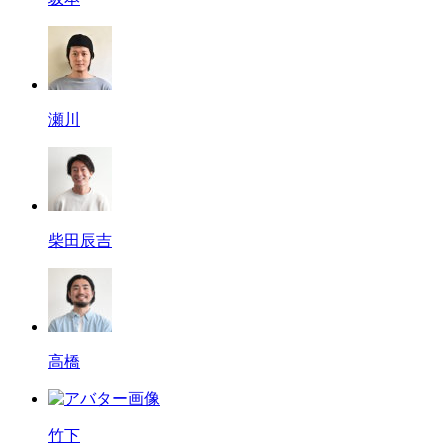
瀬川
柴田辰吉
高橋
竹下