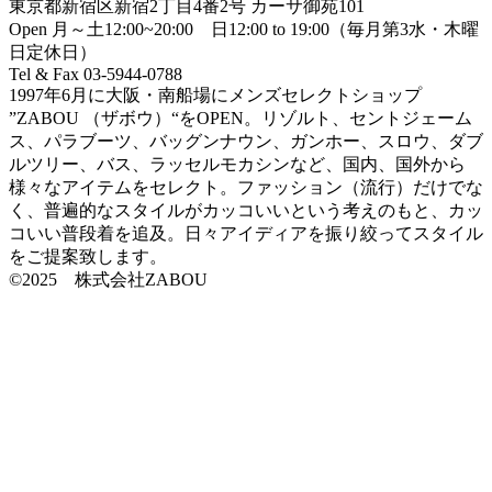
東京都新宿区新宿2丁目4番2号 カーサ御苑101
Open 月～土12:00~20:00 日12:00 to 19:00（毎月第3水・木曜
日定休日）
Tel & Fax 03-5944-0788
1997年6月に大阪・南船場にメンズセレクトショップ
”ZABOU （ザボウ）“をOPEN。リゾルト、セントジェーム
ス、パラブーツ、バッグンナウン、ガンホー、スロウ、ダブ
ルツリー、バス、ラッセルモカシンなど、国内、国外から
様々なアイテムをセレクト。ファッション（流行）だけでな
く、普遍的なスタイルがカッコいいという考えのもと、カッ
コいい普段着を追及。日々アイディアを振り絞ってスタイル
をご提案致します。
©2025 株式会社ZABOU