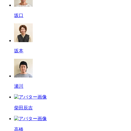
坂口
坂本
瀬川
柴田辰吉
高橋