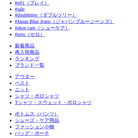
#p01（プレイ）
#sale
#doubletree（ダブルツリー）
#Japan Blue Jeans（ジャパンブルージーンズ）
#shoe care（シューケア）
#sero（セロ）
新着商品
再入荷商品
ランキング
ブランド一覧
アウター
ベスト
ニット
シャツ・ポロシャツ
Tシャツ・スウェット・ポロシャツ
ボトムス（パンツ）
シューズ・ケア用品
ファッション小物
バッグ・ポーチ