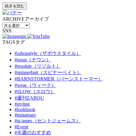
続きを読む
ARCHIVE
アーカイブ
SNS
TAGS
タグ
#zaboustyle（ザボウスタイル）
#noun（ナウン）
#resolute（リゾルト）
#spinnerbait（スピナーベイト）
#BARNSTORMER（バーンストーマー）
#weac（ウィーク）
#SLOW（スロウ）
#週刊ZABOU
#styling
#lookbook
#instagram
#st.james（セントジェームス）
#Event
#今週のおすすめ