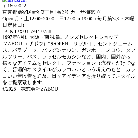
〒160-0022
東京都新宿区新宿2丁目4番2号 カーサ御苑101
Open 月～土12:00~20:00 日12:00 to 19:00（毎月第3水・木曜
日定休日）
Tel & Fax 03-5944-0788
1997年6月に大阪・南船場にメンズセレクトショップ
”ZABOU （ザボウ）“をOPEN。リゾルト、セントジェーム
ス、パラブーツ、バッグンナウン、ガンホー、スロウ、ダブ
ルツリー、バス、ラッセルモカシンなど、国内、国外から
様々なアイテムをセレクト。ファッション（流行）だけでな
く、普遍的なスタイルがカッコいいという考えのもと、カッ
コいい普段着を追及。日々アイディアを振り絞ってスタイル
をご提案致します。
©2025 株式会社ZABOU