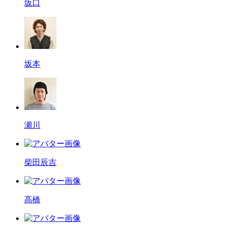
坂口
坂本
瀬川
柴田辰吉
高橋