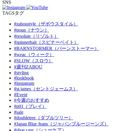
SNS
TAGS
タグ
#zaboustyle（ザボウスタイル）
#noun（ナウン）
#resolute（リゾルト）
#spinnerbait（スピナーベイト）
#BARNSTORMER（バーンストーマー）
#weac（ウィーク）
#SLOW（スロウ）
#週刊ZABOU
#styling
#lookbook
#instagram
#st.james（セントジェームス）
#Event
#今週のおすすめ
#p01（プレイ）
#sale
#doubletree（ダブルツリー）
#Japan Blue Jeans（ジャパンブルージーンズ）
#shoe care（シューケア）