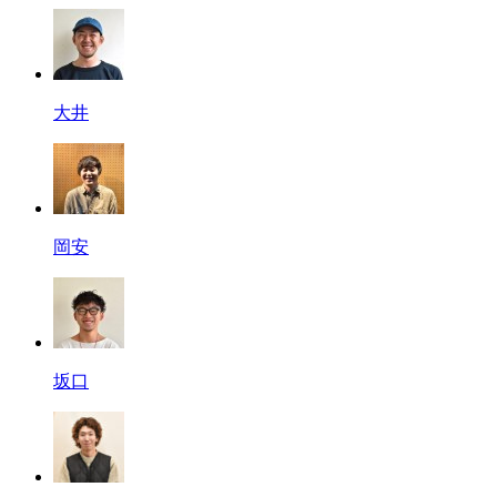
大井
岡安
坂口