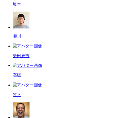
坂本
瀬川
柴田辰吉
高橋
竹下