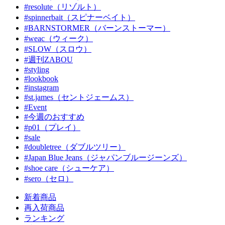
#resolute（リゾルト）
#spinnerbait（スピナーベイト）
#BARNSTORMER（バーンストーマー）
#weac（ウィーク）
#SLOW（スロウ）
#週刊ZABOU
#styling
#lookbook
#instagram
#st.james（セントジェームス）
#Event
#今週のおすすめ
#p01（プレイ）
#sale
#doubletree（ダブルツリー）
#Japan Blue Jeans（ジャパンブルージーンズ）
#shoe care（シューケア）
#sero（セロ）
新着商品
再入荷商品
ランキング