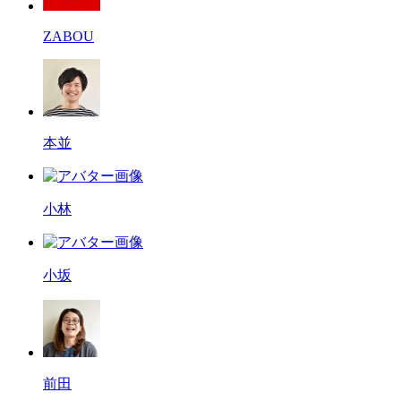
ZABOU
本並
小林
小坂
前田