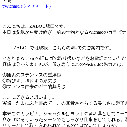
Blog
#Wichard (ウィチャード)
こんにちは。ZABOU坂口です。
本日は父親から受け継ぎ、約20年物となるWichardのカラ
ZABOUでは現状、こちらの4型でのご案内です。
ときたまWichardの旧ロゴの取り扱いなどをお電話にてい
真偽は分かりませんが、僕が思うにこのWichardの魅力とは、
①無垢のステンレスの重厚感
②錆びず、壊れずの頑丈さ
③フランス由来のギア的無骨さ
ここに尽きると思います。
実際、たまにふと眺めて、この無骨さからくる美しさに魅了
本来このカラビナ、シャックルはヨットの留め具としてロー
命がけのそういったシーンでもしっかり仕事をしてくれる。
サリーとして取り入れられているのではないでしょうか。