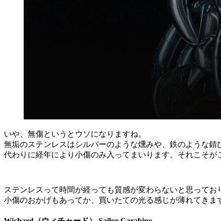
いや、無傷というとウソになりますね。
無垢のステンレスはシルバーのような燻みや、鉄のような錆
代わりに経年により小傷のみ入ってまいります。それこそがこのW
ステンレスって時間が経っても質感が変わらないと思ってお
小傷のおかげもあってか、買いたての光る感じが薄れてきま
Wichard（ウィチャード） Sailor Carabine