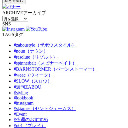
続きを読む
ARCHIVE
アーカイブ
SNS
TAGS
タグ
#zaboustyle（ザボウスタイル）
#noun（ナウン）
#resolute（リゾルト）
#spinnerbait（スピナーベイト）
#BARNSTORMER（バーンストーマー）
#weac（ウィーク）
#SLOW（スロウ）
#週刊ZABOU
#styling
#lookbook
#instagram
#st.james（セントジェームス）
#Event
#今週のおすすめ
#p01（プレイ）