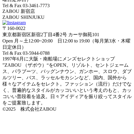
Tel & Fax 03-3461-7773
ZABOU 新宿店
ZABOU SHINJUKU
〒160-0022
東京都新宿区新宿2丁目4番2号 カーサ御苑101
Open 月～土12:00~20:00 日12:00 to 19:00（毎月第3水・木曜
日定休日）
Tel & Fax 03-5944-0788
1997年6月に大阪・南船場にメンズセレクトショップ
”ZABOU （ザボウ）“をOPEN。リゾルト、セントジェーム
ス、パラブーツ、バッグンナウン、ガンホー、スロウ、ダブ
ルツリー、バス、ラッセルモカシンなど、国内、国外から
様々なアイテムをセレクト。ファッション（流行）だけでな
く、普遍的なスタイルがカッコいいという考えのもと、カッ
コいい普段着を追及。日々アイディアを振り絞ってスタイル
をご提案致します。
©2025 株式会社ZABOU