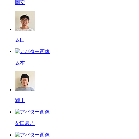
岡安
坂口
坂本
瀬川
柴田辰吉