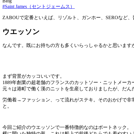
Blog
#Saint James（セントジェームス）
ZABOUで定番といえば、リゾルト、ガンホー、SEROな
ウエッソン
なんです。既にお持ちの方も多くいらっしゃるかと思います
まず背景がカッコいいです。
1889年創業の超老舗のフランスのカットソー・ニットメーカ
元々は港町で働く漢のニットを生産しておりましたが、だん
労働着→ファッション、って流れがステキ。そのおかげで非
と。
今回ご紹介のウエッソンで一番特徴的なのはボートネック。
横に開いた独特の形。これは船上で前後どちらでも着やすい