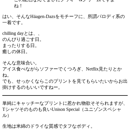
ね！
はい、そんなHäagen-Dazsをモチーフに、所謂パロディ系の
一着です。
chilling dayとは、、
のんびり過ごす日。
まったりする日。
癒しの休日。
そんな意味合い。
アイス食べながらソファーでくつろぎ、Netflix見たりとか
ね。
でも、せっかくならこのプリントを見てもらいたいからお出
掛けするのもいいですねー。
単純にキャッチーなプリントに惹かれ物欲そそられますが、
Tシャツそのものも良いUnison Special（ユニゾンスペシャ
ル）
生地は米綿のドライな質感でタフなボディ。