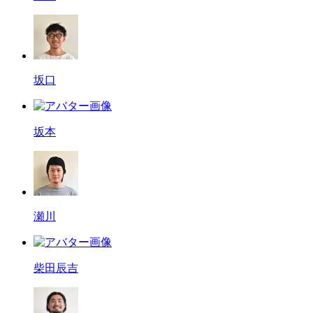
坂口
坂本
瀬川
柴田辰吉