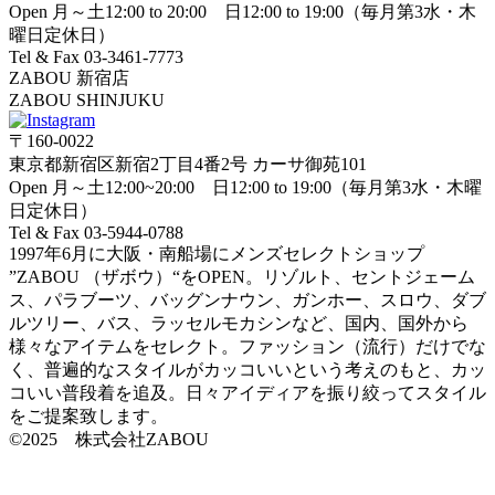
Open 月～土12:00 to 20:00 日12:00 to 19:00（毎月第3水・木
曜日定休日）
Tel & Fax 03-3461-7773
ZABOU 新宿店
ZABOU SHINJUKU
〒160-0022
東京都新宿区新宿2丁目4番2号 カーサ御苑101
Open 月～土12:00~20:00 日12:00 to 19:00（毎月第3水・木曜
日定休日）
Tel & Fax 03-5944-0788
1997年6月に大阪・南船場にメンズセレクトショップ
”ZABOU （ザボウ）“をOPEN。リゾルト、セントジェーム
ス、パラブーツ、バッグンナウン、ガンホー、スロウ、ダブ
ルツリー、バス、ラッセルモカシンなど、国内、国外から
様々なアイテムをセレクト。ファッション（流行）だけでな
く、普遍的なスタイルがカッコいいという考えのもと、カッ
コいい普段着を追及。日々アイディアを振り絞ってスタイル
をご提案致します。
©2025 株式会社ZABOU