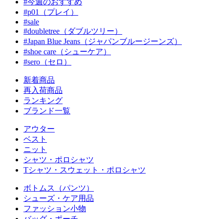
#今週のおすすめ
#p01（プレイ）
#sale
#doubletree（ダブルツリー）
#Japan Blue Jeans（ジャパンブルージーンズ）
#shoe care（シューケア）
#sero（セロ）
新着商品
再入荷商品
ランキング
ブランド一覧
アウター
ベスト
ニット
シャツ・ポロシャツ
Tシャツ・スウェット・ポロシャツ
ボトムス（パンツ）
シューズ・ケア用品
ファッション小物
バッグ・ポーチ