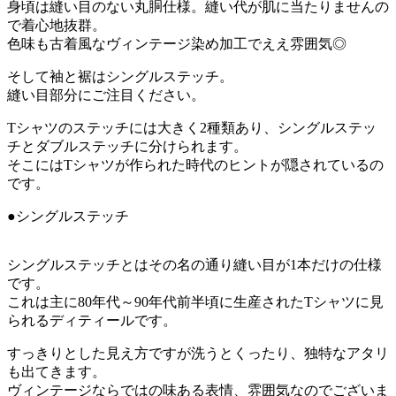
身頃は縫い目のない丸胴仕様。縫い代が肌に当たりませんの
で着心地抜群。
色味も古着風なヴィンテージ染め加工でええ雰囲気◎
そして袖と裾はシングルステッチ。
縫い目部分にご注目ください。
Tシャツのステッチには大きく2種類あり、シングルステッ
チとダブルステッチに分けられます。
そこにはTシャツが作られた時代のヒントが隠されているの
です。
●シングルステッチ
シングルステッチとはその名の通り縫い目が1本だけの仕様
です。
これは主に80年代～90年代前半頃に生産されたTシャツに見
られるディティールです。
すっきりとした見え方ですが洗うとくったり、独特なアタリ
も出てきます。
ヴィンテージならではの味ある表情、雰囲気なのでございま