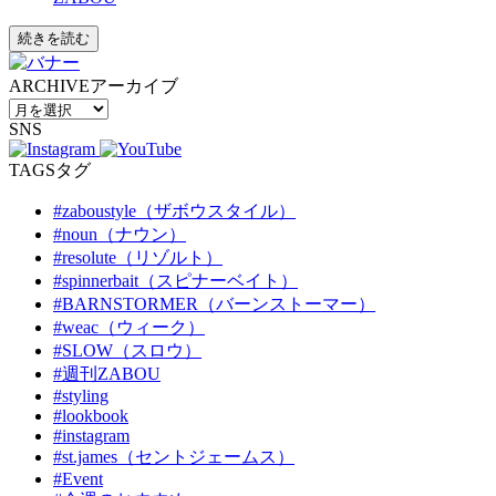
続きを読む
ARCHIVE
アーカイブ
SNS
TAGS
タグ
#zaboustyle（ザボウスタイル）
#noun（ナウン）
#resolute（リゾルト）
#spinnerbait（スピナーベイト）
#BARNSTORMER（バーンストーマー）
#weac（ウィーク）
#SLOW（スロウ）
#週刊ZABOU
#styling
#lookbook
#instagram
#st.james（セントジェームス）
#Event