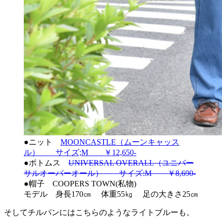
●ニット
MOONCASTLE（ムーンキャッス
ル） サイズ;M ￥12,650-
●ボトムス
UNIVERSAL OVERALL（ユニバー
サルオーバーオール） サイズ:M ￥8,690-
●帽子 COOPERS TOWN(私物)
モデル 身長170㎝ 体重55㎏ 足の大きさ25㎝
そしてチルパンにはこちらのようなライトブルーも。