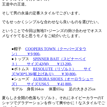
王道中の王道。
そして男の永遠の定番スタイルでございます。
でもせっかくシンプルな合わせなら良いものを選びたい。
ということで今回は無地T×ジーンズの掛け合わせでオスス
メなイケてると思うモノをご紹介いたします。
●帽子
COOPERS TOWN（クーパーズタウ
ン） ￥9,900-
●トップス
SPINNER BAIT（スピナーベイ
ト） サイズ:42(M) ￥13,200-
●ボトムス
RESOLUTE（リゾルト） サイ
ズ:W30*L36(裾上げあり) ￥30,800-
●シューズ
AURORA SHOES（オーロラシュー
ズ） サイズ:US6.5 ￥41,800-
モデル 身長164㎝ 体重65㎏ 足の大きさ25㎝
夏らしさ全開の色落ちリゾルト。それにネイビーカラーのT
シャツでグラデーションを作って爽やかに！なスタイルでご