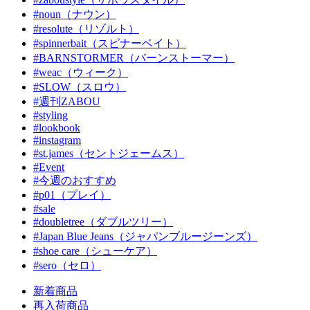
#noun（ナウン）
#resolute（リゾルト）
#spinnerbait（スピナーベイト）
#BARNSTORMER（バーンストーマー）
#weac（ウィーク）
#SLOW（スロウ）
#週刊ZABOU
#styling
#lookbook
#instagram
#st.james（セントジェームス）
#Event
#今週のおすすめ
#p01（プレイ）
#sale
#doubletree（ダブルツリー）
#Japan Blue Jeans（ジャパンブルージーンズ）
#shoe care（シューケア）
#sero（セロ）
新着商品
再入荷商品