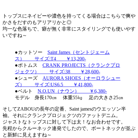
トップスにネイビーや濃色を持ってくる場合はこちらで爽や
かさをだすのもアリアリかと◎
均一な色落ちで、癖が無く非常にスタイリングでも使いやす
いですね～
●カットソー
Saint James（セントジェーム
ス） サイズ:T4 ￥13,200-
●ボトムス
CRANK PROJECTS（クランクプロ
ジェクツ） サイズ:38 ￥28,600-
●シューズ
AURORA SHOES（オーロラシュー
ズ） サイズ:US6.5 ￥41,800-
●ベルト
N.O.UN（ナウン） ￥6,380-
モデル 身長170㎝ 体重55㎏ 足の大きさ25㎝
そしてZABOUの長年の定番、Saint jamesのウエッソン半
袖。それにクランクプロジェクツのファットデニム。
ジャストなトップスに対して下は太！なお合わせです。
先程からクルーネック連発でしたので、ボートネックが並ぶ
と新鮮に見えますね～