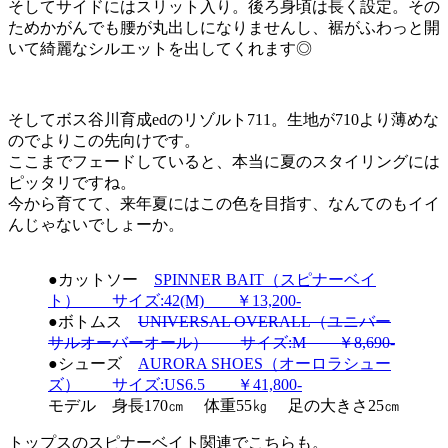
そしてサイドにはスリット入り。後ろ身頃は長く設定。その
ためかがんでも腰が丸出しになりませんし、裾がふわっと開
いて綺麗なシルエットを出してくれます◎
そしてボス谷川育成edのリゾルト711。生地が710より薄めな
のでよりこの先向けです。
ここまでフェードしていると、本当に夏のスタイリングには
ピッタリですね。
今から育てて、来年夏にはこの色を目指す、なんてのもイイ
んじゃないでしょーか。
●カットソー
SPINNER BAIT（スピナーベイ
ト） サイズ:42(M) ￥13,200-
●ボトムス
UNIVERSAL OVERALL（ユニバー
サルオーバーオール） サイズ:M ￥8,690-
●シューズ
AURORA SHOES（オーロラシュー
ズ） サイズ:US6.5 ￥41,800-
モデル 身長170㎝ 体重55㎏ 足の大きさ25㎝
トップスのスピナーベイト関連でこちらも。