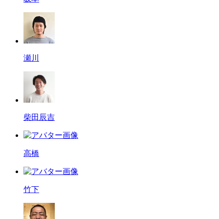
瀬川
柴田辰吉
高橋
竹下