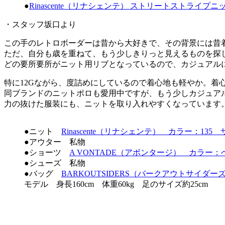
●
Rinascente（リナシェンテ） ストリートストライプニット
・スタッフ坂口より
この手のレトロボーダーは昔から大好きで、その背景には昔
ただ、自分も歳を重ねて、もう少しきりっと見えるものを探
どの要所要所がニット用リブとなっているので、カジュアル
特に12Gながら、度詰めにしているので着心地も軽やか。着
同ブランドのニットポロも愛用中ですが、もう少しカジュア
力の抜けた服装にも、ニットを取り入れやすくなっています
●ニット
Rinascente（リナシェンテ） カラー：135 サ
●アウター 私物
●ショーツ
A VONTADE（アボンタージ） カラー：ベ
●シューズ 私物
●バッグ
BARKOUTSIDERS（バークアウトサイダーズ）
モデル 身長160cm 体重60kg 足のサイズ約25cm