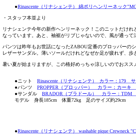
●
Rinascente（リナシェンテ） 綿ポリヘンリーネック"MO
・スタッフ本並より
リナシェンテ今年の新作ヘンリーネック！このニットだけれ
なっています。あと、袖裾がリブじゃないので、風が通って
パンツは昨年もお世話になったZABOU定番のプロッパーの
レザーサンダル。薄いソールだけれどなぜか足が疲れず、歩
暑い夏が始まりますが、この格好めっちゃ涼しいのでおスス
●ニット
Rinascente（リナシェンテ） カラー：179 サイ
●パンツ
PROPPER（プロッパー） カラー：カーキ サイ
●サンダル
BRADOR（ブラドール） カラー：TDM ￥2
モデル 身長185cm 体重72kg 足のサイズ約29cm
●
Rinascente（リナシェンテ） washable pique Crewneck "C