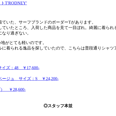
T'RODNEY'
着ていた、サーフブランドのボーダーTがあります。
していたところ、入荷した商品を見て一目ぼれ。綺麗に着られ
になり過ぎない。
心地がとても軽いのです。
ルに着られる逸品を探していたので、こちらは普段通りシャツ
。
イズ：48 ￥17,600‐
ージュ サイズ：S ￥24,200‐
 ￥28,600‐
◎スタッフ本並