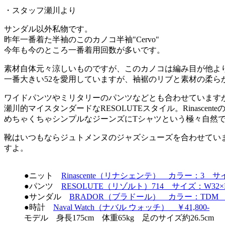
・スタッフ瀬川より
サンダル以外私物です。
昨年一番着た半袖のこのカノコ半袖"Cervo"
今年も今のところ一番着用回数が多いです。
素材自体元々涼しいものですが、このカノコは編み目が他よ
一番大きい52を愛用していますが、袖裾のリブと素材の柔ら
ワイドパンツやミリタリーのパンツなどとも合わせていますが一番
瀬川的マイスタンダードなRESOLUTEスタイル。Rinasc
めちゃくちゃシンプルなジーンズにTシャツという極々自然
靴はいつもならジュトメンヌのジャズシューズを合わせていま
すよ。
●ニット
Rinascente（リナシェンテ） カラー：3 サイズ
●パンツ
RESOLUTE（リゾルト）714 サイズ：W32×L3
●サンダル
BRADOR（ブラドール） カラー：TDM サイ
●時計
Naval Watch（ナバル ウォッチ） ￥41,800-
モデル 身長175cm 体重65kg 足のサイズ約26.5cm