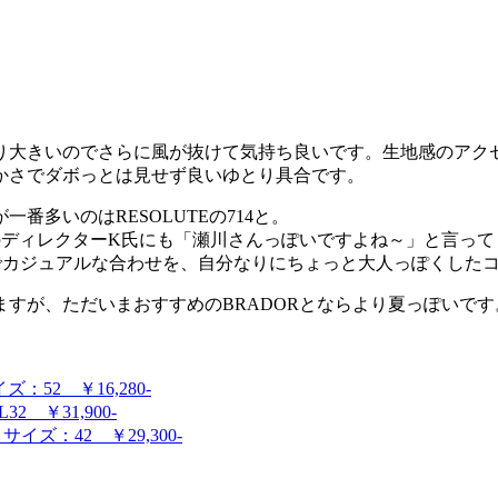
り大きいのでさらに風が抜けて気持ち良いです。生地感のアク
かさでダボっとは見せず良いゆとり具合です。
多いのはRESOLUTEの714と。
enteのディレクターK氏にも「瀬川さんっぽいですよね～」と言っ
でカジュアルな合わせを、自分なりにちょっと大人っぽくした
すが、ただいまおすすめのBRADORとならより夏っぽいで
：52 ￥16,280-
2 ￥31,900-
ズ：42 ￥29,300-