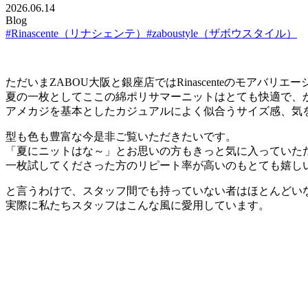
2026.06.14
Blog
#Rinascente（リナシェンテ）
#zaboustyle（ザボウスタイル）
ただいまZABOU大阪と銀座店ではRinascenteのモアバリ
夏の一枚としてここの綿ポリサマーニットはとても快適で、
アメカジを基本としたカジュアルによく似合うサイズ感、気
型も色も豊富な今是非ご覧いただきたいです。
「夏にニットはな～」とお思いの方もきっと気に入っていた
一枚試してくださった方のリピート率が高いのもとても嬉し
と言うわけで、スタッフ間でも持っていない者はほとんどいないRi
実際に私たちスタッフはこんな風に愛用しています。